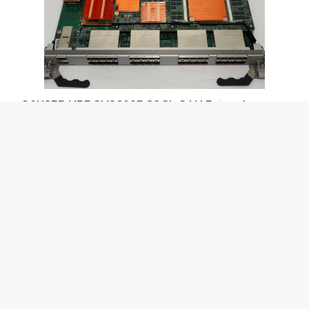
Q0U85B HPE SN8600B 32Gb SAN Extension
Blade
Available immediately
€ 2.045,00
Excl. VAT
€ 2.474,45 Incl. VAT
REFURBISHED