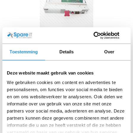
HPE SFF IO ASSEMBLY FOR HPE D3700 &
Toestemming
Details
Over
Available immediately
€ 41,00
Excl. VAT
Deze website maakt gebruik van cookies
€ 49,61 Incl. VAT
We gebruiken cookies om content en advertenties te
personaliseren, om functies voor social media te bieden
en om ons websiteverkeer te analyseren. Ook delen we
informatie over uw gebruik van onze site met onze
REFURBISHED
partners voor social media, adverteren en analyse. Deze
partners kunnen deze gegevens combineren met andere
informatie die u aan ze heeft verstrekt of die ze hebben
verzameld op basis van uw gebruik van hun services.