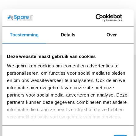
CPU kits
CPU kits
Toestemming
Details
Over
Deze website maakt gebruik van cookies
We gebruiken cookies om content en advertenties te
personaliseren, om functies voor social media te bieden
en om ons websiteverkeer te analyseren. Ook delen we
Kempenbaan 34
informatie over uw gebruik van onze site met onze
5121 DM Rijen
partners voor social media, adverteren en analyse. Deze
The Netherlands
partners kunnen deze gegevens combineren met andere
informatie die u aan ze heeft verstrekt of die ze hebben
P.
+31 (0)161 22 61 41
verzameld op basis van uw gebruik van hun services.
E.
info@spareit.nl
Toestemmingsselectie
CoC. 18080985