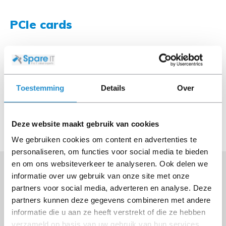
PCIe cards
See category '
Controllers
' for: Internal Switches,
Library controllers, RAID-controllers, Virtual
Connect cards, HBA, Mezzanine cards, OCP cards
Toestemming
Details
Over
See category
'Smart Array
' for: Smart Array
controllers and Smart Array kits
Deze website maakt gebruik van cookies
We gebruiken cookies om content en advertenties te
personaliseren, om functies voor social media te bieden
en om ons websiteverkeer te analyseren. Ook delen we
informatie over uw gebruik van onze site met onze
partners voor social media, adverteren en analyse. Deze
Kempenbaan 34
partners kunnen deze gegevens combineren met andere
5121 DM Rijen
informatie die u aan ze heeft verstrekt of die ze hebben
The Netherlands
verzameld op basis van uw gebruik van hun services.