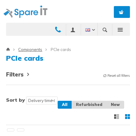
Components
PCIe cards
PCIe cards
Filters
Reset all filters
Sort by
All
Refurbished
New