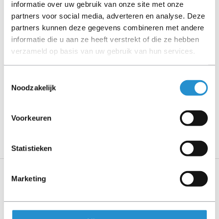
informatie over uw gebruik van onze site met onze
partners voor social media, adverteren en analyse. Deze
Please read the product description carefully and contact
partners kunnen deze gegevens combineren met andere
us if you have any questions.
informatie die u aan ze heeft verstrekt of die ze hebben
verzameld op basis van uw gebruik van hun services.
Description
Toestemmingsselectie
Noodzakelijk
Show more
PLEASE NOTE: Refurbished products have a 90-
Voorkeuren
day warranty period, unless stated otherwise.
Statistieken
Marketing
Specifications