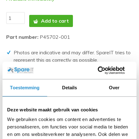
Add to cart
Part number:
P45702-001
Photos are indicative and may differ. SpareIT tries to
represent this as correctly as possible.
Disclaimer:
Product photos and specifications are made available by
Toestemming
Details
Over
Universal Databases and are often based on new
products.
When the item is a 'Refurbished product' it has been
Deze website maakt gebruik van cookies
tested by us and has an A-grade condition (unless
We gebruiken cookies om content en advertenties te
otherwise stated). Refurbished items do not include
personaliseren, om functies voor social media te bieden
cables, software media and manuals (unless otherwise
en om ons websiteverkeer te analyseren. Ook delen we
stated).