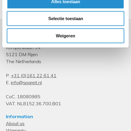
Alles toestaan
Show more
Selectie toestaan
Weigeren
Kempenbaan 34
5121 DM Rijen
The Netherlands
P.
+31 (0)161 22 61 41
E.
info@spareit.nl
CoC. 18080985
VAT. NL8152.36.700.B01
Information
About us
Warranty