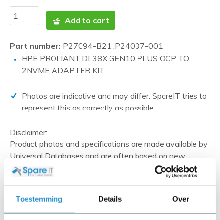
Add to cart
Part number:
P27094-B21 ,P24037-001
HPE PROLIANT DL38X GEN10 PLUS OCP TO
2NVME ADAPTER KIT
Photos are indicative and may differ. SpareIT tries to
represent this as correctly as possible.
Disclaimer:
Product photos and specifications are made available by
Universal Databases and are often based on new
products.
When the item is a 'Refurbished product' it has been
tested by us and has an A-grade condition (unless
Toestemming
Details
Over
otherwise stated). Refurbished items do not include
cables, software media and manuals (unless otherwise