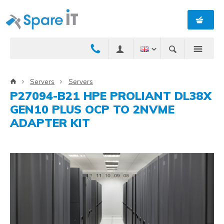
Servers
Servers
P27094-B21 HPE PROLIANT DL38X
GEN10 PLUS OCP TO 2NVME
ADAPTER KIT