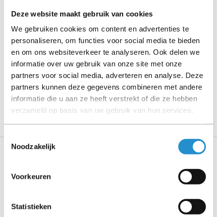
stated).
Deze website maakt gebruik van cookies
We gebruiken cookies om content en advertenties te
Please read the product description carefully and contact
personaliseren, om functies voor social media te bieden
us if you have any questions.
en om ons websiteverkeer te analyseren. Ook delen we
informatie over uw gebruik van onze site met onze
partners voor social media, adverteren en analyse. Deze
Description
partners kunnen deze gegevens combineren met andere
informatie die u aan ze heeft verstrekt of die ze hebben
Show more
verzameld op basis van uw gebruik van hun services.
Toestemmingsselectie
Noodzakelijk
Specifications
Voorkeuren
Weight & dimensions
Weight
Statistieken