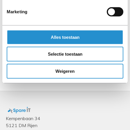
300 g
Height
Marketing
65 mm
Depth
Alles toestaan
252.5 mm
Width
Selectie toestaan
222.3 mm
Weigeren
Show more
Kempenbaan 34
5121 DM Rijen