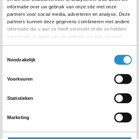
informatie over uw gebruik van onze site met onze
Let goed op de productbeschrijving en neem bij vragen
partners voor social media, adverteren en analyse. Deze
contact op met ons.
partners kunnen deze gegevens combineren met andere
informatie die u aan ze heeft verstrekt of die ze hebben
verzameld op basis van uw gebruik van hun services.
Omschrijving
Toestemmingsselectie
Noodzakelijk
Toon meer
LET OP: Op refurbished producten geldt een
Voorkeuren
garantieperiode van 90 dagen, tenzij anders
aangegeven.
Statistieken
Marketing
Specificaties