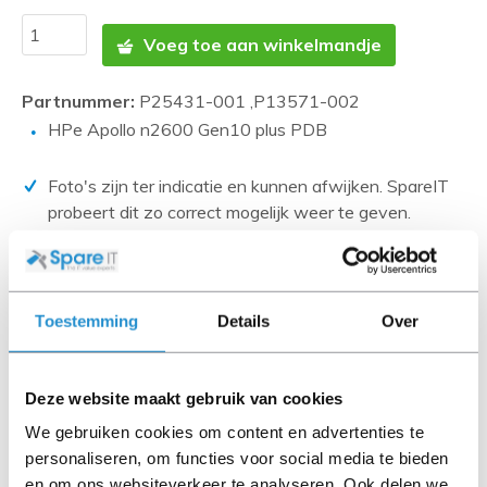
Voeg toe aan winkelmandje
Partnummer:
P25431-001 ,P13571-002
HPe Apollo n2600 Gen10 plus PDB
Foto's zijn ter indicatie en kunnen afwijken. SpareIT
probeert dit zo correct mogelijk weer te geven.
Disclaimer:
Product foto’s en specificaties worden beschikbaar
gesteld door Universele Databases en zijn vaak
Toestemming
Details
Over
gebaseerd op nieuwe producten.
Wanneer het artikel een 'Refurbished product' betreft is
deze door ons getest en heeft het een A-grade conditie
Deze website maakt gebruik van cookies
(tenzij anders aangegeven). Bij Refurbished artikelen zijn
We gebruiken cookies om content en advertenties te
kabels, software media en handleidingen niet inbegrepen
personaliseren, om functies voor social media te bieden
(tenzij anders aangegeven).
en om ons websiteverkeer te analyseren. Ook delen we