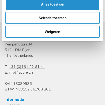
Alles toestaan
Toon meer
Selectie toestaan
Weigeren
Kempenbaan 34
5121 DM Rijen
The Netherlands
T.
+31 (0)161 22 61 41
E.
info@spareit.nl
KvK. 18080985
BTW. NL8152.36.700.B01
Informatie
Over ons