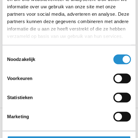
informatie over uw gebruik van onze site met onze
Let goed op de productbeschrijving en neem bij vragen
partners voor social media, adverteren en analyse. Deze
contact op met ons.
partners kunnen deze gegevens combineren met andere
informatie die u aan ze heeft verstrekt of die ze hebben
verzameld op basis van uw gebruik van hun services.
Omschrijving
Toestemmingsselectie
Noodzakelijk
Toon meer
LET OP: Op refurbished producten geldt een
Voorkeuren
garantieperiode van 90 dagen, tenzij anders
aangegeven.
Statistieken
Marketing
Specificaties