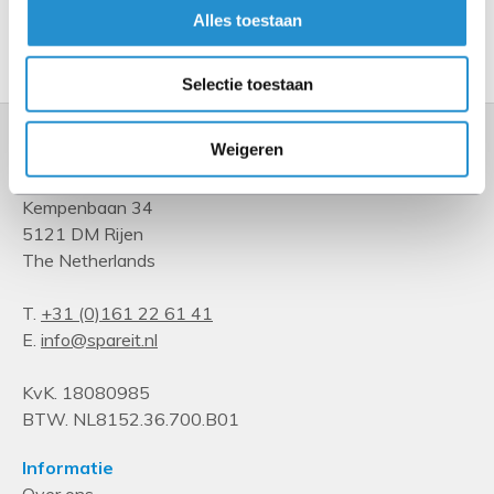
Alles toestaan
Toon meer
Selectie toestaan
Weigeren
Kempenbaan 34
5121 DM Rijen
The Netherlands
T.
+31 (0)161 22 61 41
E.
info@spareit.nl
KvK. 18080985
BTW. NL8152.36.700.B01
Informatie
Over ons