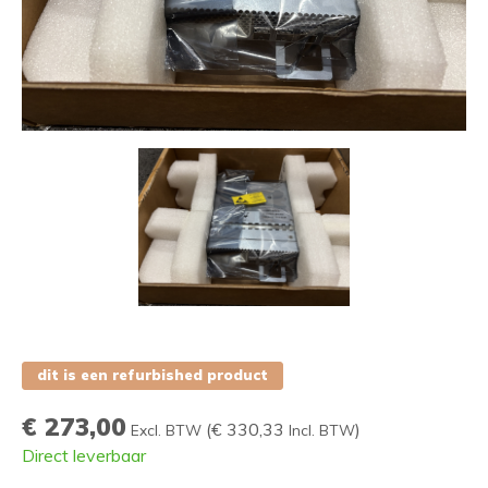
dit is een refurbished product
€ 273,00
(
€ 330,33
)
Excl. BTW
Incl. BTW
Direct leverbaar