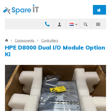
Components
Controllers
HPE D8000 Dual I/O Module Option
Ki