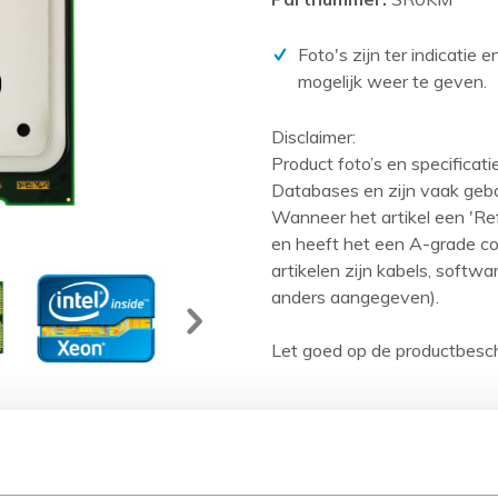
PCIe kaarten
Power Distribution Units (PDU)
Foto's zijn ter indicatie 
mogelijk weer te geven.
Power Supply Units (PSU)
Rack accessoires
Disclaimer:
Raid Controllers
Product foto’s en specificat
Databases en zijn vaak geb
Riser Cards
Wanneer het artikel een 'Ref
Solid State Drives (SSD)
en heeft het een A-grade con
artikelen zijn kabels, softw
Systeemborden
anders aangegeven).
Tape drives
Overig
Let goed op de productbesch
Omschrijving