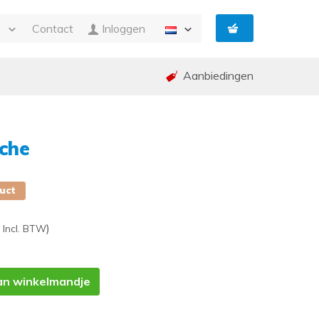
e
Contact
Inloggen
Aanbiedingen
n Facturatie
g
ing en garantie (RMA)
che
ed
p
duct
)
Incl. BTW
an winkelmandje