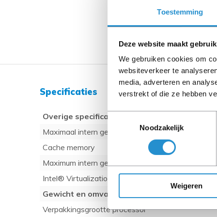
Toestemming
Deze website maakt gebruik
We gebruiken cookies om cont
websiteverkeer te analyseren
media, adverteren en analys
Specificaties
verstrekt of die ze hebben v
Overige specificaties
Toestemmingsselectie
Noodzakelijk
Maximaal intern geheugen
Cache memory
Maximum intern geheugen
Intel® Virtualization Technology (Intel® VT)
Weigeren
Gewicht en omvang
Verpakkingsgrootte processor