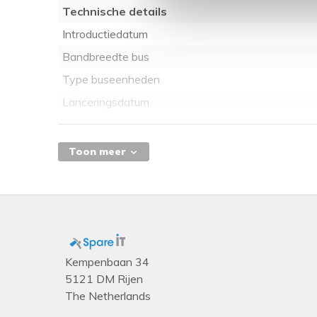
Technische details
Introductiedatum
Bandbreedte bus
Type buseenheden
Lanceringsdatum
Voltage processorkern
Productnaam
Toon meer
Status
Maximaal geheugen
Merknaam processor
Productfamilie
Laatste wijziging
Kempenbaan 34
5121 DM Rijen
Bussnelheid
The Netherlands
Processorcache