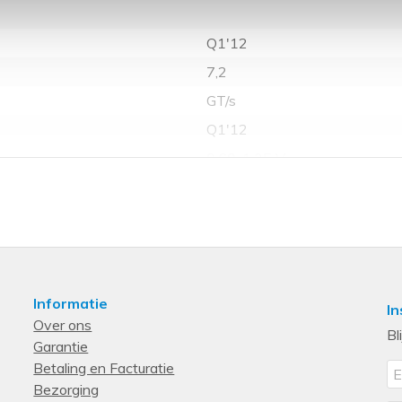
Q1'12
7,2
GT/s
Q1'12
0.60-1.35 V
Intel Xeon E5-2630L (15M Cac
Discontinued
384 GB
Intel Xeon
Intel Xeon Processor E5 Famil
Informatie
In
Over ons
63903513
Bl
Garantie
7.2 GT/s
Betaling en Facturatie
15360 KB
Bezorging