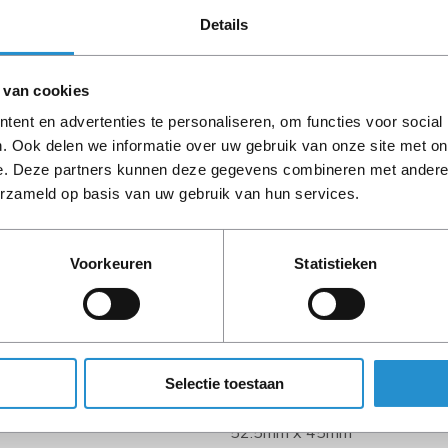
Details
LET OP: Op refurbished
90 dagen, tenzij ander
 van cookies
ent en advertenties te personaliseren, om functies voor social
. Ook delen we informatie over uw gebruik van onze site met on
e. Deze partners kunnen deze gegevens combineren met andere i
erzameld op basis van uw gebruik van hun services.
Voorkeuren
Statistieken
393216 MB
15 MB
384 GB
VT-d, VT-x
Selectie toestaan
52.5mm x 45mm