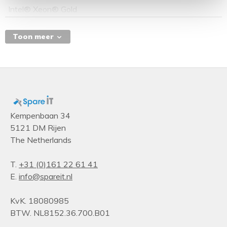
Intel® Xeon® Gold
Toon meer
Kempenbaan 34
5121 DM Rijen
The Netherlands
T.
+31 (0)161 22 61 41
E.
info@spareit.nl
KvK. 18080985
BTW. NL8152.36.700.B01