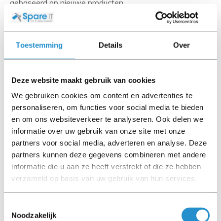
gebaseerd op nieuwe producten.
Wanneer het artikel een 'Refurbished product' betreft is
deze door ons getest en heeft het een A-grade conditie
(tenzij anders aangegeven). Bij Refurbished artikelen zijn
Toestemming
Details
Over
kabels, software media en handleidingen niet inbegrepen
(tenzij anders aangegeven).
Deze website maakt gebruik van cookies
Let goed op de productbeschrijving en neem bij vragen
We gebruiken cookies om content en advertenties te
contact op met ons.
personaliseren, om functies voor social media te bieden
en om ons websiteverkeer te analyseren. Ook delen we
informatie over uw gebruik van onze site met onze
Omschrijving
partners voor social media, adverteren en analyse. Deze
partners kunnen deze gegevens combineren met andere
Toon meer
informatie die u aan ze heeft verstrekt of die ze hebben
verzameld op basis van uw gebruik van hun services.
LET OP: Op refurbished producten geldt een
garantieperiode van 90 dagen, tenzij anders
Toestemmingsselectie
aangegeven.
Noodzakelijk