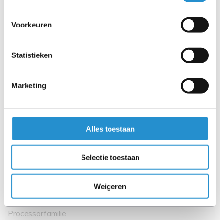
Voorkeuren
Specificaties
Statistieken
Processor
Marketing
Component voor
Server
Processor socket
Alles toestaan
FCLGA3647
Aantal processorkernen
Selectie toestaan
24
Processor base frequency
Weigeren
2,4 GHz
Processorfamilie