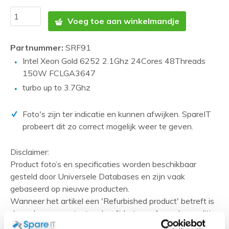
Voeg toe aan winkelmandje
Partnummer:
SRF91
Intel Xeon Gold 6252 2.1Ghz 24Cores 48Threads
150W FCLGA3647
turbo up to 3.7Ghz
Foto's zijn ter indicatie en kunnen afwijken. SpareIT
probeert dit zo correct mogelijk weer te geven.
Disclaimer:
Product foto’s en specificaties worden beschikbaar
gesteld door Universele Databases en zijn vaak
gebaseerd op nieuwe producten.
Wanneer het artikel een 'Refurbished product' betreft is
deze door ons getest en heeft het een A-grade conditie
(tenzij anders aangegeven). Bij Refurbished artikelen zijn