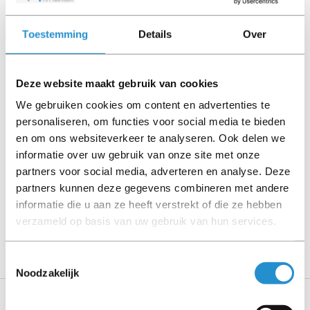
kabels, software media en handleidingen niet inbegrepen
(tenzij anders aangegeven).
Toestemming
Details
Over
Let goed op de productbeschrijving en neem bij vragen
contact op met ons.
Deze website maakt gebruik van cookies
We gebruiken cookies om content en advertenties te
personaliseren, om functies voor social media te bieden
en om ons websiteverkeer te analyseren. Ook delen we
Omschrijving
informatie over uw gebruik van onze site met onze
Toon meer
partners voor social media, adverteren en analyse. Deze
partners kunnen deze gegevens combineren met andere
LET OP: Op refurbished producten geldt een
informatie die u aan ze heeft verstrekt of die ze hebben
garantieperiode van 90 dagen, tenzij anders
verzameld op basis van uw gebruik van hun services.
aangegeven.
Toestemmingsselectie
Noodzakelijk