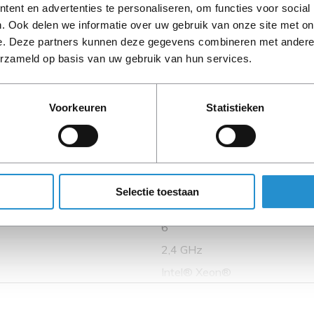
Omschrijving
ent en advertenties te personaliseren, om functies voor social
. Ook delen we informatie over uw gebruik van onze site met on
e. Deze partners kunnen deze gegevens combineren met andere i
erzameld op basis van uw gebruik van hun services.
LET OP: Op refurbished
90 dagen, tenzij ander
Voorkeuren
Statistieken
Selectie toestaan
6
2,4 GHz
Intel® Xeon®