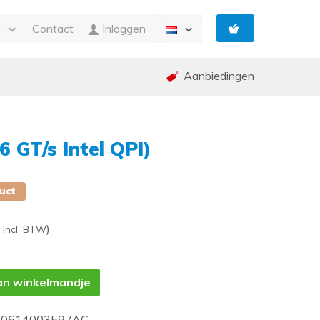
e
Contact
Inloggen
Aanbiedingen
n Facturatie
g
ing en garantie (RMA)
 GT/s Intel QPI)
ed
p
duct
)
Incl. BTW
an winkelmandje
80614003597AC