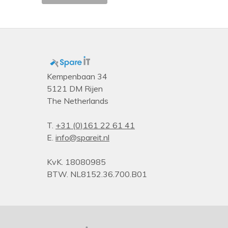
Kempenbaan 34
5121 DM Rijen
The Netherlands
T.
+31 (0)161 22 61 41
E.
info@spareit.nl
KvK. 18080985
BTW. NL8152.36.700.B01