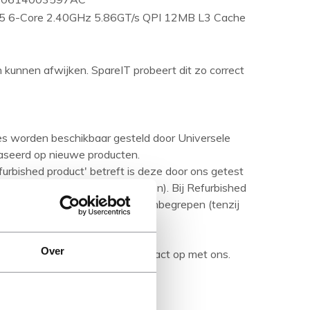
5 6-Core 2.40GHz 5.86GT/s QPI 12MB L3 Cache
en kunnen afwijken. SpareIT probeert dit zo correct
ies worden beschikbaar gesteld door Universele
aseerd op nieuwe producten.
urbished product' betreft is deze door ons getest
ditie (tenzij anders aangegeven). Bij Refurbished
are media en handleidingen niet inbegrepen (tenzij
Over
rijving en neem bij vragen contact op met ons.