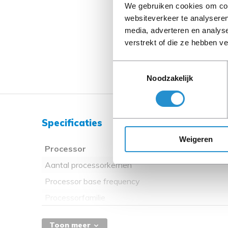
We gebruiken cookies om cont
websiteverkeer te analyseren
media, adverteren en analys
verstrekt of die ze hebben v
Toestemmingsselectie
Noodzakelijk
Specificaties
Weigeren
Processor
Aantal processorkernen
Processor base frequency
Processorfamilie
Toon meer