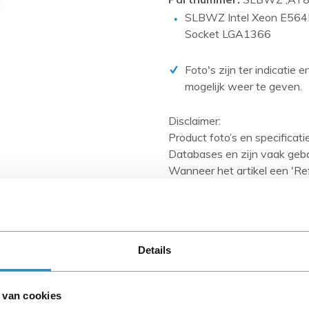
PCIe kaarten
SLBWZ Intel Xeon E564
Power Distribution Units (PDU)
Socket LGA1366
Power Supply Units (PSU)
Foto's zijn ter indicatie 
Rack accessoires
mogelijk weer te geven.
Raid Controllers
Disclaimer:
Riser Cards
Product foto’s en specificat
Solid State Drives (SSD)
Databases en zijn vaak geb
Systeemborden
Wanneer het artikel een 'Ref
en heeft het een A-grade con
Tape drives
artikelen zijn kabels, softw
Overig
anders aangegeven).
Details
Let goed op de productbesch
 van cookies