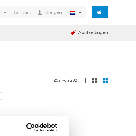
e
Contact
Inloggen
Aanbiedingen
n Facturatie
g
ing en garantie (RMA)
ed
p
|
(
292
van
292
)