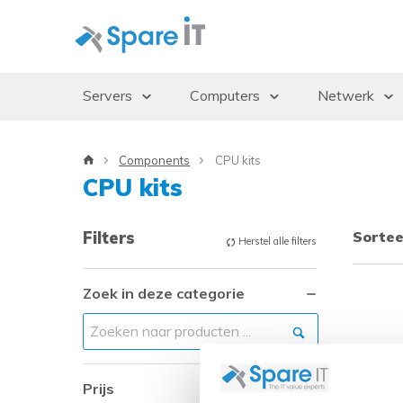
Servers
Computers
Netwerk
Servers
Desktops/Workstations
Access Po
Components
CPU kits
Storage Enclosures
Thin Clients
Gbics
CPU kits
Uninterruptible Power Supply (UPS)
Monitoren
Switches
Rack Cabinets
Dockingstations
Filters
Sortee
Herstel alle filters
Besturingssystemen
Zoek in deze categorie
CPU 
Prijs
CPU kit