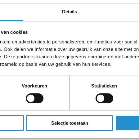
PCIe kaarten
Details
Power Distribution Units (PDU)
Power Supply Units (PSU)
 van cookies
Rack accessoires
ent en advertenties te personaliseren, om functies voor social
Raid Controllers
. Ook delen we informatie over uw gebruik van onze site met on
Riser Cards
e. Deze partners kunnen deze gegevens combineren met andere i
erzameld op basis van uw gebruik van hun services.
Solid State Drives (SSD)
Systeemborden
Voorkeuren
Statistieken
Tape drives
Overig
Informatie
In
Over ons
Selectie toestaan
Bl
Garantie
Betaling en Facturatie