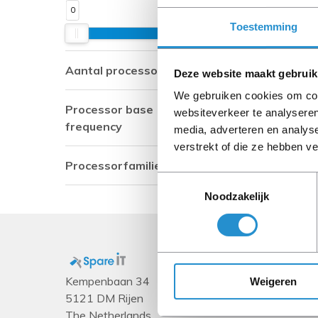
0
145
Toestemming
Aantal processorkernen
Deze website maakt gebruik
We gebruiken cookies om cont
Processor base
websiteverkeer te analyseren
frequency
media, adverteren en analys
verstrekt of die ze hebben v
Processorfamilie
Toestemmingsselectie
Noodzakelijk
Kempenbaan 34
Weigeren
5121 DM Rijen
The Netherlands