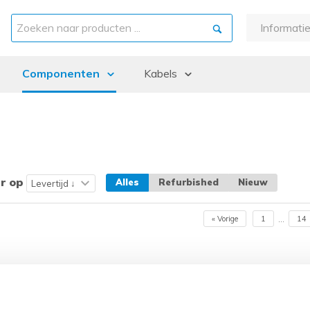
Informati
Over ons
Componenten
Kabels
Garantie
Betaling e
ints
Backplanes & Midplanes
DAC / Glasvezel kabels
Bezorgin
Batterijen
Externe kabels
Retourner
Controllers
Interne kabels
Refurbish
CPU kits
Keuzehul
r op
Alles
Refurbished
Nieuw
Drive cages
« Vorige
1
14
...
Fans en Heatsinks
Grafische kaarten
kits
Hard Disk Drives (HDD)
Memory
s