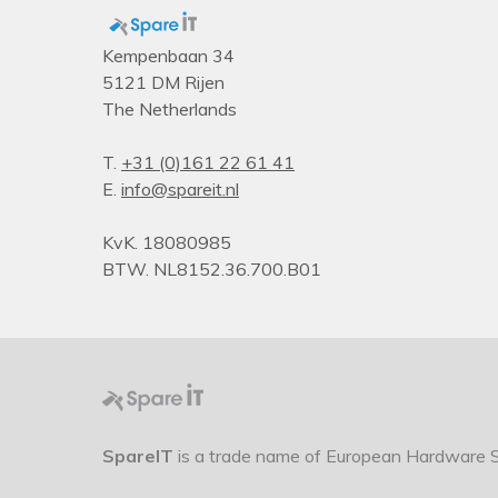
Kempenbaan 34
5121 DM Rijen
The Netherlands
T.
+31 (0)161 22 61 41
E.
info@spareit.nl
KvK. 18080985
BTW. NL8152.36.700.B01
SpareIT
is a trade name of European Hardware So