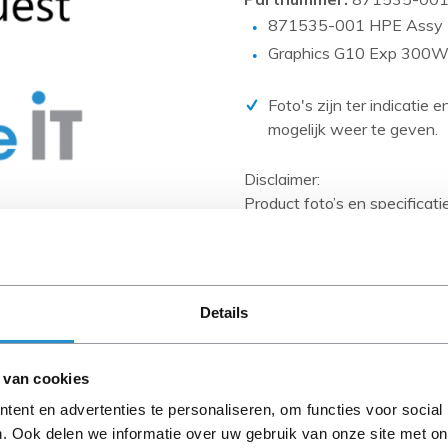
PCIe kaarten
871535-001 HPE Assy
Power Distribution Units (PDU)
Graphics G10 Exp 300W
Power Supply Units (PSU)
Foto's zijn ter indicatie 
Rack accessoires
mogelijk weer te geven.
Raid Controllers
Riser Cards
Disclaimer:
Product foto’s en specificat
Solid State Drives (SSD)
Databases en zijn vaak geb
Systeemborden
Wanneer het artikel een 'Ref
en heeft het een A-grade con
Tape drives
artikelen zijn kabels, softw
Details
Overig
anders aangegeven).
Let goed op de productbesch
 van cookies
ent en advertenties te personaliseren, om functies voor social
. Ook delen we informatie over uw gebruik van onze site met on