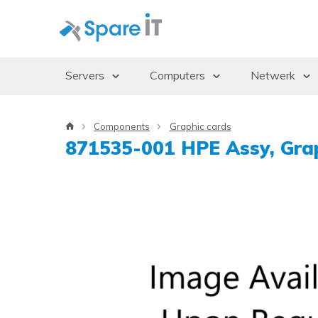
Servers
Computers
Netwerk
Servers
Desktops/Workstations
Access Po
Components
Graphic cards
Storage Enclosures
Thin Clients
Gbics
871535-001 HPE Assy, Gra
Uninterruptible Power Supply (UPS)
Monitoren
Switches
Rack Cabinets
Dockingstations
Besturingssystemen