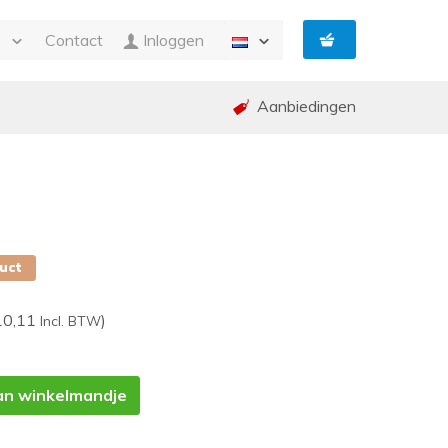
e
Contact
Inloggen
Aanbiedingen
n Facturatie
g
ing en garantie (RMA)
ed
p
duct
10,11
)
Incl. BTW
an winkelmandje
1