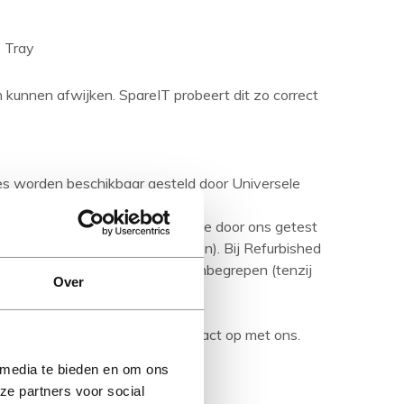
 Tray
en kunnen afwijken. SpareIT probeert dit zo correct
ies worden beschikbaar gesteld door Universele
aseerd op nieuwe producten.
urbished product' betreft is deze door ons getest
ditie (tenzij anders aangegeven). Bij Refurbished
are media en handleidingen niet inbegrepen (tenzij
Over
rijving en neem bij vragen contact op met ons.
 media te bieden en om ons
ze partners voor social