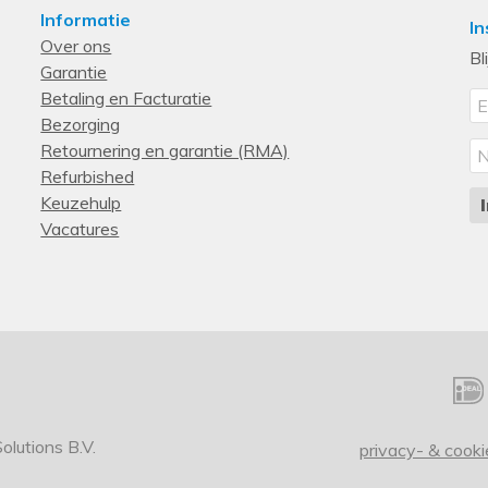
Informatie
In
Over ons
Bl
Garantie
Betaling en Facturatie
Bezorging
Retournering en garantie (RMA)
Refurbished
Keuzehulp
Vacatures
lutions B.V.
privacy- & cooki