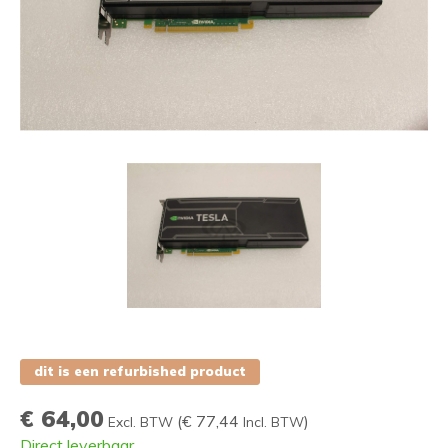
dit is een refurbished product
€ 64,00
(
€ 77,44
)
Excl. BTW
Incl. BTW
Direct leverbaar