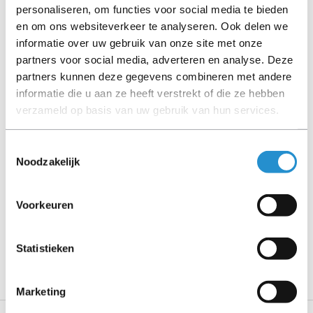
personaliseren, om functies voor social media te bieden
(tenzij anders aangegeven). Bij Refurbished artikelen zijn
en om ons websiteverkeer te analyseren. Ook delen we
kabels, software media en handleidingen niet inbegrepen
informatie over uw gebruik van onze site met onze
(tenzij anders aangegeven).
partners voor social media, adverteren en analyse. Deze
partners kunnen deze gegevens combineren met andere
Let goed op de productbeschrijving en neem bij vragen
informatie die u aan ze heeft verstrekt of die ze hebben
contact op met ons.
verzameld op basis van uw gebruik van hun services.
Toestemmingsselectie
Noodzakelijk
Omschrijving
Toon meer
Voorkeuren
LET OP: Op refurbished producten geldt een
garantieperiode van 90 dagen, tenzij anders
Statistieken
aangegeven.
Marketing