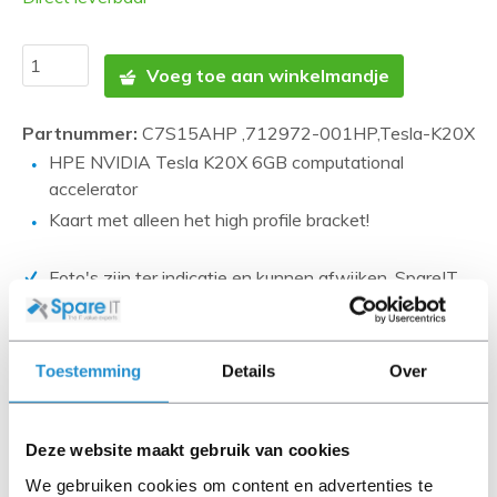
Voeg toe aan winkelmandje
Partnummer:
C7S15AHP ,712972-001HP,Tesla-K20X
HPE NVIDIA Tesla K20X 6GB computational
accelerator
Kaart met alleen het high profile bracket!
Foto's zijn ter indicatie en kunnen afwijken. SpareIT
probeert dit zo correct mogelijk weer te geven.
Disclaimer:
Toestemming
Details
Over
Product foto’s en specificaties worden beschikbaar
gesteld door Universele Databases en zijn vaak
gebaseerd op nieuwe producten.
Deze website maakt gebruik van cookies
Wanneer het artikel een 'Refurbished product' betreft is
We gebruiken cookies om content en advertenties te
deze door ons getest en heeft het een A-grade conditie