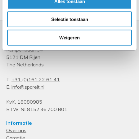
Toon meer
Alles toestaan
Selectie toestaan
Weigeren
Kempenbaan 34
5121 DM Rijen
The Netherlands
T.
+31 (0)161 22 61 41
E.
info@spareit.nl
KvK. 18080985
BTW. NL8152.36.700.B01
Informatie
Over ons
Garantie