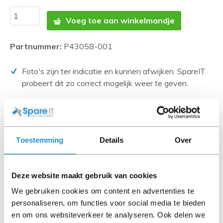
Voeg toe aan winkelmandje
Partnummer:
P43058-001
Foto's zijn ter indicatie en kunnen afwijken. SpareIT
probeert dit zo correct mogelijk weer te geven.
Disclaimer:
Product foto’s en specificaties worden beschikbaar
gesteld door Universele Databases en zijn vaak
Toestemming
Details
Over
gebaseerd op nieuwe producten.
Wanneer het artikel een 'Refurbished product' betreft is
deze door ons getest en heeft het een A-grade conditie
Deze website maakt gebruik van cookies
(tenzij anders aangegeven). Bij Refurbished artikelen zijn
We gebruiken cookies om content en advertenties te
kabels, software media en handleidingen niet inbegrepen
personaliseren, om functies voor social media te bieden
(tenzij anders aangegeven).
en om ons websiteverkeer te analyseren. Ook delen we