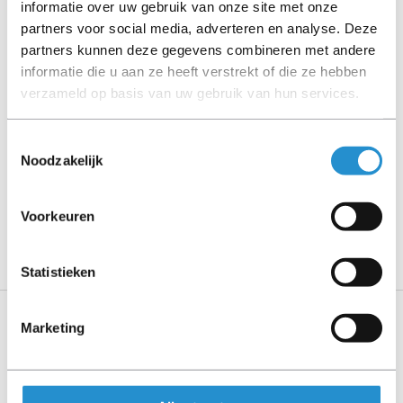
informatie over uw gebruik van onze site met onze
Let goed op de productbeschrijving en neem bij vragen
partners voor social media, adverteren en analyse. Deze
contact op met ons.
partners kunnen deze gegevens combineren met andere
informatie die u aan ze heeft verstrekt of die ze hebben
verzameld op basis van uw gebruik van hun services.
Omschrijving
Toestemmingsselectie
Toon meer
Noodzakelijk
LET OP: Op refurbished producten geldt een
garantieperiode van 90 dagen, tenzij anders
Voorkeuren
aangegeven.
Statistieken
Marketing
Specificaties