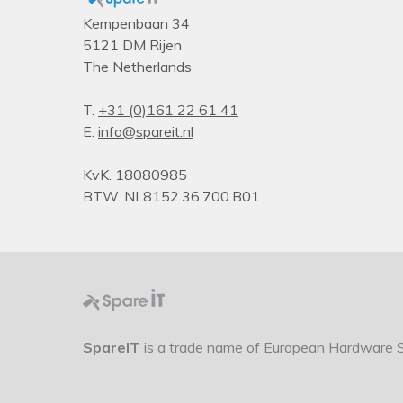
Lengte snoer
Kempenbaan 34
5121 DM Rijen
Design
The Netherlands
HP-segment
Land van herkomst
T.
+31 (0)161 22 61 41
E.
info@spareit.nl
Kleur van het product
Toetsenbord
KvK. 18080985
Polssteun
BTW. NL8152.36.700.B01
Numeriek toetsenblok
Aanpasbare keyboard hoogte
Aanwijsapparaat
Toetsenbord formaat
Stijl toetsenbord
SpareIT
is a trade name of European Hardware So
Bedoeld voor
Connectiviteitstechnologie