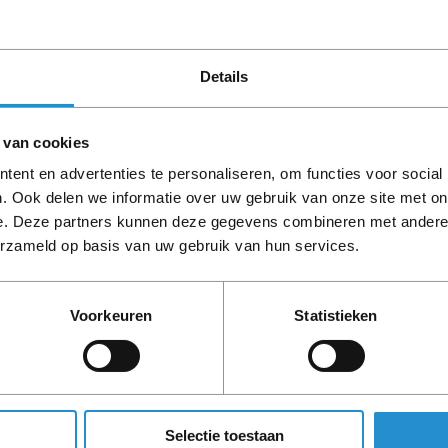
Omschrijving
Het nieuwe HP USB-toetsenbo
dagelijks computergebruik.
Details
 van cookies
LET OP: Op refurbished
90 dagen, tenzij ander
ent en advertenties te personaliseren, om functies voor social
. Ook delen we informatie over uw gebruik van onze site met on
e. Deze partners kunnen deze gegevens combineren met andere i
erzameld op basis van uw gebruik van hun services.
Voorkeuren
Statistieken
460,3 mm
25,5 mm
Selectie toestaan
164,3 mm