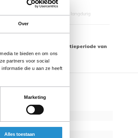
rd is robuust uitgevoerd voor langdurig
Over
Toon meer
 producten geldt een garantieperiode van
s aangegeven.
 media te bieden en om ons
ze partners voor social
nformatie die u aan ze heeft
Marketing
Alles toestaan