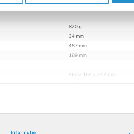
1 stuk(s)
820 g
34 mm
487 mm
189 mm
460 x 164 x 24,4 mm
900 g
84716060
Nee
Informatie