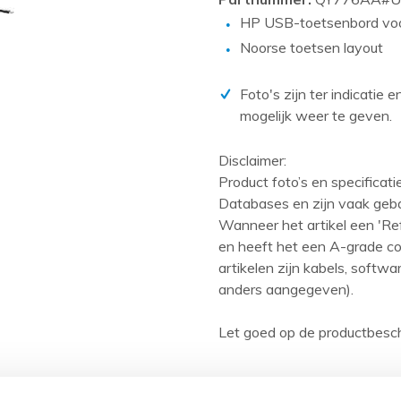
PCIe kaarten
HP USB-toetsenbord voo
Power Distribution Units (PDU)
Noorse toetsen layout
Power Supply Units (PSU)
Foto's zijn ter indicatie 
Rack accessoires
mogelijk weer te geven.
Raid Controllers
Riser Cards
Disclaimer:
Product foto’s en specificat
Solid State Drives (SSD)
Databases en zijn vaak geb
Systeemborden
Wanneer het artikel een 'Ref
en heeft het een A-grade con
Tape drives
artikelen zijn kabels, softw
Overig
anders aangegeven).
Let goed op de productbesch