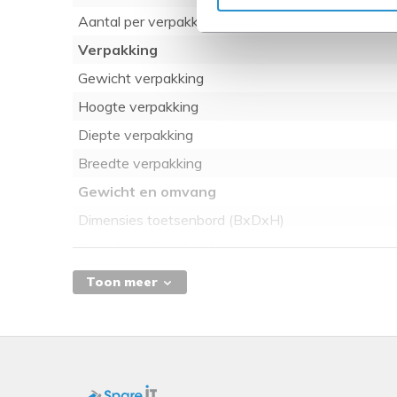
Aantal per verpakking
Verpakking
Gewicht verpakking
Hoogte verpakking
Diepte verpakking
Breedte verpakking
Gewicht en omvang
Dimensies toetsenbord (BxDxH)
Gewicht toetsenbord
Technische details
Toon meer
Code geharmoniseerd systeem (HS)
Muis
Inclusief muis
Ergonomie