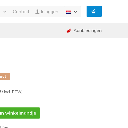
e
Contact
Inloggen
Aanbiedingen
n Facturatie
g
ing en garantie (RMA)
ed
p
duct
89
)
Incl. BTW
an winkelmandje
UUW