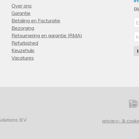
In
Over ons
1,8 m
Bl
Garantie
Betaling en Facturatie
Bedrijf
Bezorging
Retournering en garantie (RMA)
China
Refurbished
Zwart
Keuzehulp
Vacatures
Nee
Ja
Ja
Nee
Volledige grootte (100%)
Recht
lutions B.V.
privacy- & cooki
Pc/server
Bedraad