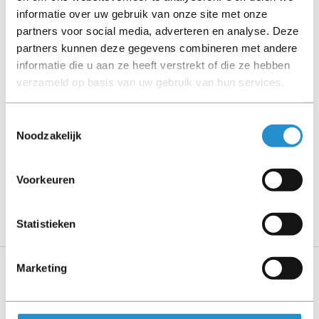
Let goed op de productbeschrijving en neem bij vragen
informatie over uw gebruik van onze site met onze
contact op met ons.
partners voor social media, adverteren en analyse. Deze
partners kunnen deze gegevens combineren met andere
informatie die u aan ze heeft verstrekt of die ze hebben
verzameld op basis van uw gebruik van hun services.
Omschrijving
Toestemmingsselectie
Toon meer
Noodzakelijk
LET OP: Op refurbished producten geldt een
Voorkeuren
garantieperiode van 90 dagen, tenzij anders
aangegeven.
Statistieken
Marketing
Specificaties