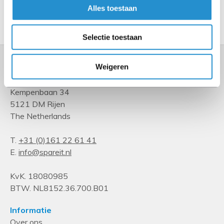
Alles toestaan
Toon meer
Selectie toestaan
Weigeren
Kempenbaan 34
5121 DM Rijen
The Netherlands
T.
+31 (0)161 22 61 41
E.
info@spareit.nl
KvK. 18080985
BTW. NL8152.36.700.B01
Informatie
Over ons