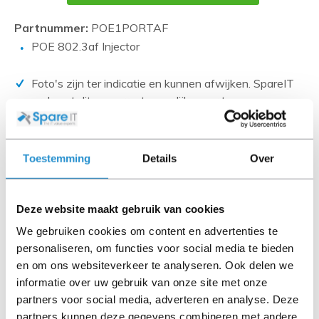
Partnummer:
POE1PORTAF
POE 802.3af Injector
Foto's zijn ter indicatie en kunnen afwijken. SpareIT
probeert dit zo correct mogelijk weer te geven.
Disclaimer:
Product foto’s en specificaties worden beschikbaar
Toestemming
Details
Over
gesteld door Universele Databases en zijn vaak
gebaseerd op nieuwe producten.
Wanneer het artikel een 'Refurbished product' betreft is
Deze website maakt gebruik van cookies
deze door ons getest en heeft het een A-grade conditie
We gebruiken cookies om content en advertenties te
(tenzij anders aangegeven). Bij Refurbished artikelen zijn
personaliseren, om functies voor social media te bieden
kabels, software media en handleidingen niet inbegrepen
en om ons websiteverkeer te analyseren. Ook delen we
(tenzij anders aangegeven).
informatie over uw gebruik van onze site met onze
partners voor social media, adverteren en analyse. Deze
Let goed op de productbeschrijving en neem bij vragen
partners kunnen deze gegevens combineren met andere