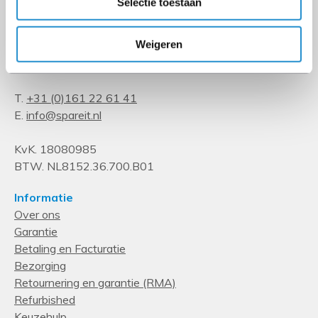
Selectie toestaan
Kempenbaan 34
Weigeren
5121 DM Rijen
The Netherlands
T.
+31 (0)161 22 61 41
E.
info@spareit.nl
KvK. 18080985
BTW. NL8152.36.700.B01
Informatie
Over ons
Garantie
Betaling en Facturatie
Bezorging
Retournering en garantie (RMA)
Refurbished
Keuzehulp