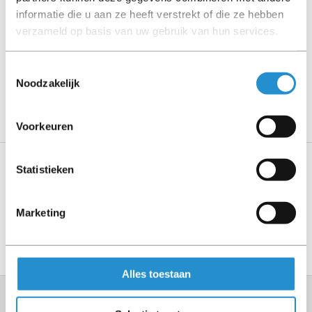
contact op met ons.
informatie die u aan ze heeft verstrekt of die ze hebben
verzameld op basis van uw gebruik van hun services.
Toestemmingsselectie
Omschrijving
Noodzakelijk
Toon meer
Voorkeuren
Statistieken
Specificaties
Marketing
Toon meer
Alles toestaan