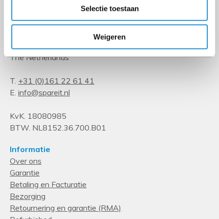
Selectie toestaan
Kempenbaan 34
Weigeren
5121 DM Rijen
The Netherlands
T.
+31 (0)161 22 61 41
E.
info@spareit.nl
KvK. 18080985
BTW. NL8152.36.700.B01
Informatie
Over ons
Garantie
Betaling en Facturatie
Bezorging
Retournering en garantie (RMA)