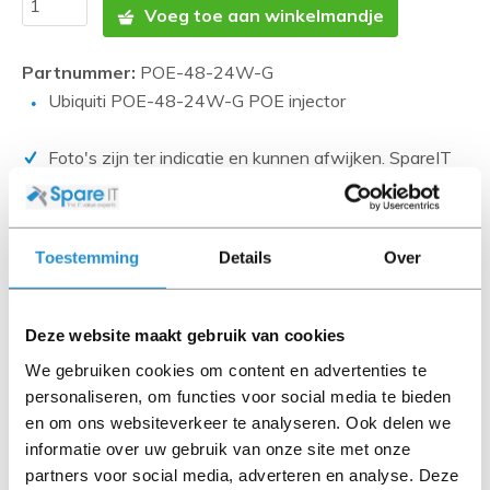
Voeg toe aan winkelmandje
Partnummer:
POE-48-24W-G
Ubiquiti POE-48-24W-G POE injector
Foto's zijn ter indicatie en kunnen afwijken. SpareIT
probeert dit zo correct mogelijk weer te geven.
Disclaimer:
Toestemming
Details
Over
Product foto’s en specificaties worden beschikbaar
gesteld door Universele Databases en zijn vaak
gebaseerd op nieuwe producten.
Deze website maakt gebruik van cookies
Wanneer het artikel een 'Refurbished product' betreft is
deze door ons getest en heeft het een A-grade conditie
We gebruiken cookies om content en advertenties te
(tenzij anders aangegeven). Bij Refurbished artikelen zijn
personaliseren, om functies voor social media te bieden
kabels, software media en handleidingen niet inbegrepen
en om ons websiteverkeer te analyseren. Ook delen we
(tenzij anders aangegeven).
informatie over uw gebruik van onze site met onze
partners voor social media, adverteren en analyse. Deze