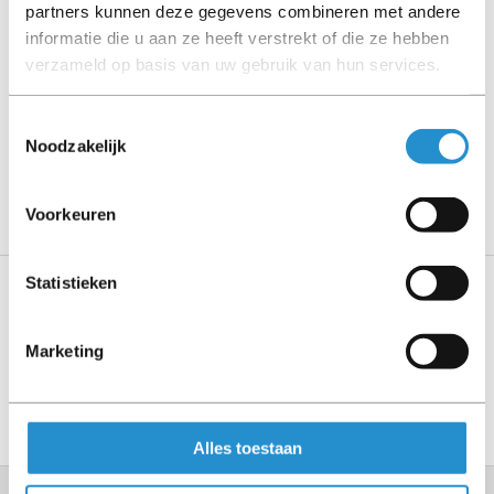
Let goed op de productbeschrijving en neem bij vragen
partners kunnen deze gegevens combineren met andere
contact op met ons.
informatie die u aan ze heeft verstrekt of die ze hebben
verzameld op basis van uw gebruik van hun services.
Toestemmingsselectie
Omschrijving
Noodzakelijk
Toon meer
Voorkeuren
Statistieken
Specificaties
Marketing
Toon meer
Alles toestaan