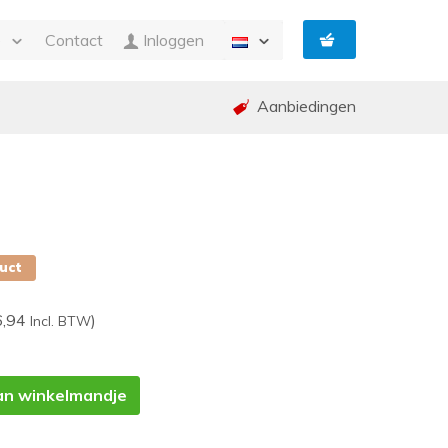
e
Contact
Inloggen
Aanbiedingen
n Facturatie
g
ing en garantie (RMA)
ed
p
duct
6,94
)
Incl. BTW
an winkelmandje