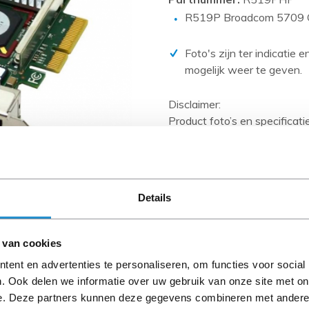
PCIe kaarten
R519P Broadcom 5709 Qu
Power Distribution Units (PDU)
Power Supply Units (PSU)
Foto's zijn ter indicatie 
mogelijk weer te geven.
Rack accessoires
Raid Controllers
Disclaimer:
Product foto’s en specificat
Riser Cards
Databases en zijn vaak geb
Solid State Drives (SSD)
Wanneer het artikel een 'Ref
Systeemborden
en heeft het een A-grade con
artikelen zijn kabels, softw
Tape drives
Details
anders aangegeven).
Overig
Let goed op de productbesch
 van cookies
ent en advertenties te personaliseren, om functies voor social
. Ook delen we informatie over uw gebruik van onze site met on
e. Deze partners kunnen deze gegevens combineren met andere i
Omschrijving