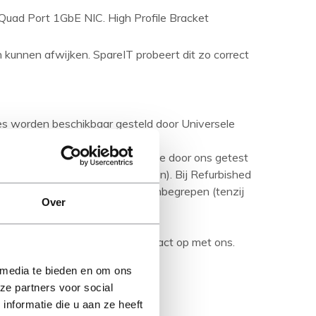
ad Port 1GbE NIC. High Profile Bracket
en kunnen afwijken. SpareIT probeert dit zo correct
ies worden beschikbaar gesteld door Universele
aseerd op nieuwe producten.
urbished product' betreft is deze door ons getest
ditie (tenzij anders aangegeven). Bij Refurbished
are media en handleidingen niet inbegrepen (tenzij
Over
rijving en neem bij vragen contact op met ons.
 media te bieden en om ons
ze partners voor social
nformatie die u aan ze heeft