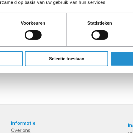
erzameld op basis van uw gebruik van hun services.
LET OP: Op refurbished
Voorkeuren
Statistieken
90 dagen, tenzij ander
Selectie toestaan
Informatie
In
Over ons