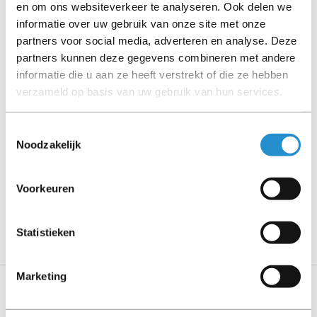
en om ons websiteverkeer te analyseren. Ook delen we
(tenzij anders aangegeven).
informatie over uw gebruik van onze site met onze
partners voor social media, adverteren en analyse. Deze
Let goed op de productbeschrijving en neem bij vragen
partners kunnen deze gegevens combineren met andere
contact op met ons.
informatie die u aan ze heeft verstrekt of die ze hebben
verzameld op basis van uw gebruik van hun services.
Omschrijving
Toestemmingsselectie
Noodzakelijk
Toon meer
LET OP: Op refurbished producten geldt een
Voorkeuren
garantieperiode van 90 dagen, tenzij anders
aangegeven.
Statistieken
Marketing
Specificaties