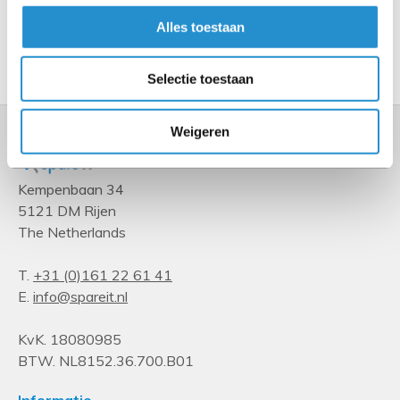
Alles toestaan
Toon meer
Selectie toestaan
Weigeren
Kempenbaan 34
5121 DM Rijen
The Netherlands
T.
+31 (0)161 22 61 41
E.
info@spareit.nl
KvK. 18080985
BTW. NL8152.36.700.B01
Informatie