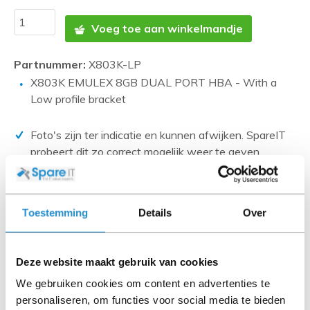
Voeg toe aan winkelmandje
Partnummer:
X803K-LP
X803K EMULEX 8GB DUAL PORT HBA - With a
Low profile bracket
Foto's zijn ter indicatie en kunnen afwijken. SpareIT
probeert dit zo correct mogelijk weer te geven.
Disclaimer:
Product foto’s en specificaties worden beschikbaar
Toestemming
Details
Over
gesteld door Universele Databases en zijn vaak
gebaseerd op nieuwe producten.
Wanneer het artikel een 'Refurbished product' betreft is
Deze website maakt gebruik van cookies
deze door ons getest en heeft het een A-grade conditie
We gebruiken cookies om content en advertenties te
(tenzij anders aangegeven). Bij Refurbished artikelen zijn
personaliseren, om functies voor social media te bieden
kabels, software media en handleidingen niet inbegrepen