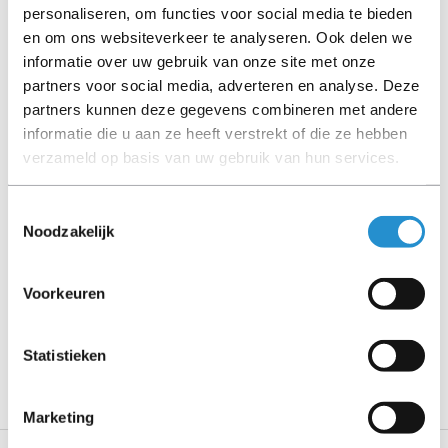
personaliseren, om functies voor social media te bieden
(tenzij anders aangegeven). Bij Refurbished artikelen zijn
en om ons websiteverkeer te analyseren. Ook delen we
kabels, software media en handleidingen niet inbegrepen
informatie over uw gebruik van onze site met onze
(tenzij anders aangegeven).
partners voor social media, adverteren en analyse. Deze
partners kunnen deze gegevens combineren met andere
Let goed op de productbeschrijving en neem bij vragen
informatie die u aan ze heeft verstrekt of die ze hebben
contact op met ons.
verzameld op basis van uw gebruik van hun services.
Toestemmingsselectie
Noodzakelijk
Omschrijving
Toon meer
Voorkeuren
LET OP: Op refurbished producten geldt een
garantieperiode van 90 dagen, tenzij anders
Statistieken
aangegeven.
Marketing