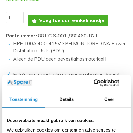
Voeg toe aan winkelmandje
Partnummer:
881726-001 ,880460-B21
HPE 100A 400-415V 3PH MONITORED NA Power
Distribution Units (PDU)
Alleen de PDU geen bevestigingsmateriaal !
Foto's zijn ter indicatie en kunnen afwijken. SpareIT
probeert dit zo correct mogelijk weer te geven.
Disclaimer:
Toestemming
Details
Over
Product foto’s en specificaties worden beschikbaar
gesteld door Universele Databases en zijn vaak
gebaseerd op nieuwe producten.
Deze website maakt gebruik van cookies
Wanneer het artikel een 'Refurbished product' betreft is
We gebruiken cookies om content en advertenties te
deze door ons getest en heeft het een A-grade conditie