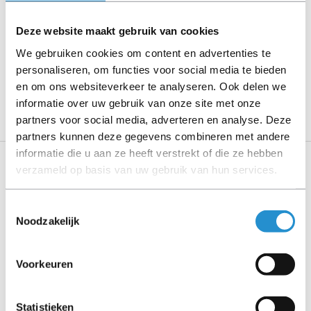
contact op met ons.
Deze website maakt gebruik van cookies
We gebruiken cookies om content en advertenties te
Omschrijving
personaliseren, om functies voor social media te bieden
en om ons websiteverkeer te analyseren. Ook delen we
Toon meer
informatie over uw gebruik van onze site met onze
partners voor social media, adverteren en analyse. Deze
partners kunnen deze gegevens combineren met andere
informatie die u aan ze heeft verstrekt of die ze hebben
verzameld op basis van uw gebruik van hun services.
Specificaties
Toestemmingsselectie
Gewicht en omvang
Noodzakelijk
Gewicht
10,1 kg
Voorkeuren
Hoogte
381 mm
Statistieken