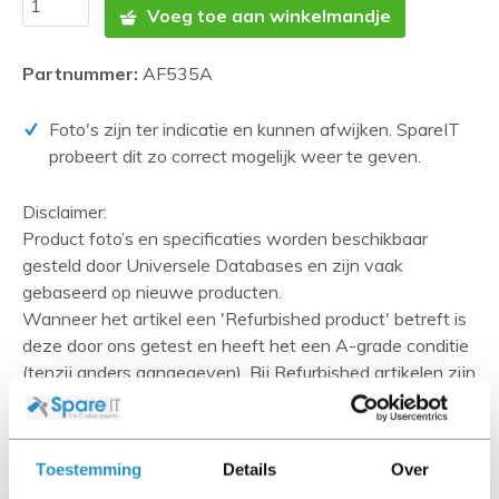
Voeg toe aan winkelmandje
Partnummer:
AF535A
Foto's zijn ter indicatie en kunnen afwijken. SpareIT
probeert dit zo correct mogelijk weer te geven.
Disclaimer:
Product foto’s en specificaties worden beschikbaar
gesteld door Universele Databases en zijn vaak
gebaseerd op nieuwe producten.
Wanneer het artikel een 'Refurbished product' betreft is
deze door ons getest en heeft het een A-grade conditie
(tenzij anders aangegeven). Bij Refurbished artikelen zijn
kabels, software media en handleidingen niet inbegrepen
(tenzij anders aangegeven).
Toestemming
Details
Over
Let goed op de productbeschrijving en neem bij vragen