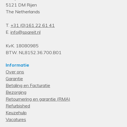
5121 DM Rijen
Stekker
The Netherlands
C19 stekker
Aantal AC uitgangen
T.
+31 (0)161 22 61 41
E.
info@spareit.nl
12 AC-uitgang(en)
Design
KvK. 18080985
PDU types
BTW. NL8152.36.700.B01
Basis
Informatie
Over ons
Garantie
Betaling en Facturatie
Bezorging
Retournering en garantie (RMA)
Refurbished
Keuzehulp
Vacatures