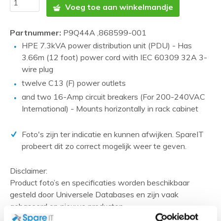
Voeg toe aan winkelmandje
Partnummer:
P9Q44A ,868599-001
HPE 7.3kVA power distribution unit (PDU) - Has
3.66m (12 foot) power cord with IEC 60309 32A 3-
wire plug
twelve C13 (F) power outlets
and two 16-Amp circuit breakers (For 200-240VAC
International) - Mounts horizontally in rack cabinet
Foto's zijn ter indicatie en kunnen afwijken. SpareIT
probeert dit zo correct mogelijk weer te geven.
Disclaimer:
Product foto’s en specificaties worden beschikbaar
gesteld door Universele Databases en zijn vaak
gebaseerd op nieuwe producten.
Wanneer het artikel een 'Refurbished product' betreft is