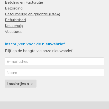
Betaling en Facturatie
Nominale input voltage
Bezorging
230 V
Retournering en garantie (RMA)
Refurbished
Poorten & interfaces
Keuzehulp
Stopcontacttypes
Vacatures
C13 stekker
Stopcontacttypes
Inschrijven voor de nieuwsbrief
Blijf op de hoogte via onze nieuwsbrief
C13 stekker
Aantal AC uitgangen
12 AC-uitgang(en)
Aantal AC uitgangen
12 AC-uitgang(en)
Inschrijven
Design
Montage
Horizontaal/Verticaal