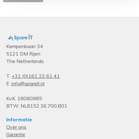
443,5 mm
Breedte
443,5 mm
Energie
Laad-capaciteit
Kempenbaan 34
5121 DM Rijen
10000 VA
The Netherlands
Laad-capaciteit
10000 VA
T.
+31 (0)161 22 61 41
E.
info@spareit.nl
Stroom (max.)
32 A
KvK. 18080985
Stroom (max.)
BTW. NL8152.36.700.B01
32 A
Informatie
Nominale input voltage
Over ons
Garantie
230 V