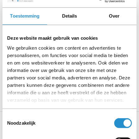
deze door ons getest en heeft het een A-grade conditie
(tenzij anders aangegeven). Bij Refurbished artikelen zijn
Toestemming
Details
Over
kabels, software media en handleidingen niet inbegrepen
(tenzij anders aangegeven).
Deze website maakt gebruik van cookies
Let goed op de productbeschrijving en neem bij vragen
We gebruiken cookies om content en advertenties te
contact op met ons.
personaliseren, om functies voor social media te bieden
en om ons websiteverkeer te analyseren. Ook delen we
informatie over uw gebruik van onze site met onze
partners voor social media, adverteren en analyse. Deze
Omschrijving
partners kunnen deze gegevens combineren met andere
Toon meer
informatie die u aan ze heeft verstrekt of die ze hebben
verzameld op basis van uw gebruik van hun services.
Toestemmingsselectie
Noodzakelijk
Specificaties