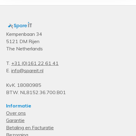
Montage
Horizontaal
Rackcapaciteit
0U
Kempenbaan 34
5121 DM Rijen
Soort
The Netherlands
Driefasig
PDU types
T.
+31 (0)161 22 61 41
E.
info@spareit.nl
Basis
KvK. 18080985
BTW. NL8152.36.700.B01
Informatie
Over ons
Garantie
Betaling en Facturatie
Bezorging