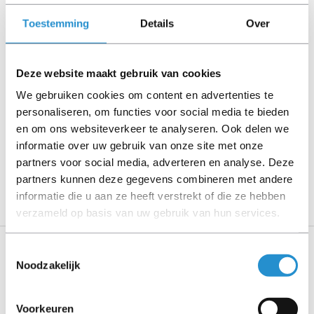
Let goed op de productbeschrijving en neem bij vragen
contact op met ons.
Toestemming
Details
Over
Deze website maakt gebruik van cookies
Omschrijving
We gebruiken cookies om content en advertenties te
personaliseren, om functies voor social media te bieden
Toon meer
en om ons websiteverkeer te analyseren. Ook delen we
informatie over uw gebruik van onze site met onze
LET OP: Op refurbished producten geldt een
partners voor social media, adverteren en analyse. Deze
garantieperiode van 90 dagen, tenzij anders
partners kunnen deze gegevens combineren met andere
aangegeven.
informatie die u aan ze heeft verstrekt of die ze hebben
verzameld op basis van uw gebruik van hun services.
Toestemmingsselectie
Specificaties
Noodzakelijk
Energie
Voorkeuren