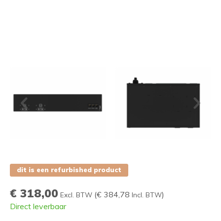
dit is een refurbished product
€ 318,00
(
€ 384,78
)
Excl. BTW
Incl. BTW
Direct leverbaar