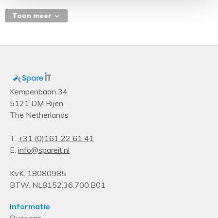
24 A
Toon meer
Nominale input voltage
208 V
Poorten & interfaces
Stopcontacttypes
C13 stekker, C19 stekker
Kempenbaan 34
5121 DM Rijen
Aantal AC uitgangen
The Netherlands
16 AC-uitgang(en)
Design
T.
+31 (0)161 22 61 41
E.
info@spareit.nl
Montage
Horizontaal
KvK. 18080985
Rackcapaciteit
BTW. NL8152.36.700.B01
2U
Informatie
Soort
Over ons