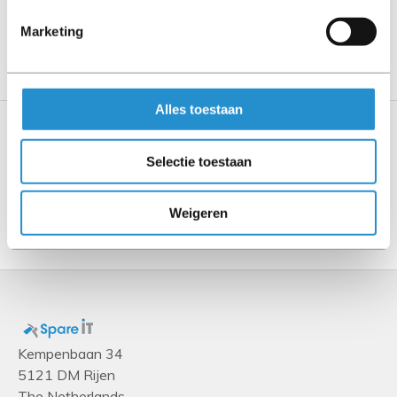
LET OP: Op refurbished producten geldt een
garantieperiode van 90 dagen, tenzij anders
Marketing
aangegeven.
Alles toestaan
Specificaties
Selectie toestaan
Weigeren
Toon meer
Kempenbaan 34
5121 DM Rijen
The Netherlands