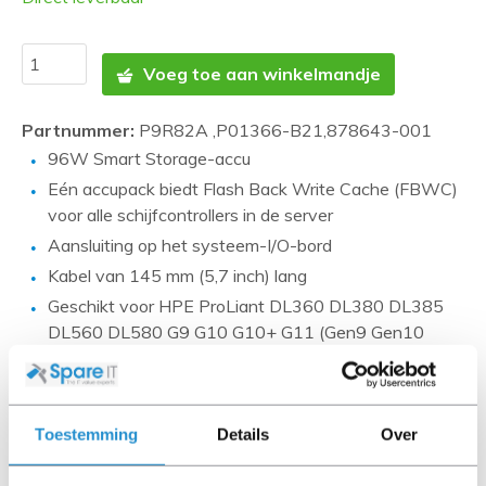
Voeg toe aan winkelmandje
Partnummer:
P9R82A ,P01366-B21,878643-001
96W Smart Storage-accu
Eén accupack biedt Flash Back Write Cache (FBWC)
voor alle schijfcontrollers in de server
Aansluiting op het systeem-I/O-bord
Kabel van 145 mm (5,7 inch) lang
Geschikt voor HPE ProLiant DL360 DL380 DL385
DL560 DL580 G9 G10 G10+ G11 (Gen9 Gen10
Gen10Plus Gen11)
Foto's zijn ter indicatie en kunnen afwijken. SpareIT
Toestemming
Details
Over
probeert dit zo correct mogelijk weer te geven.