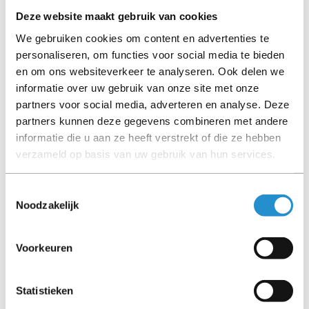
Disclaimer:
Deze website maakt gebruik van cookies
Product foto’s en specificaties worden beschikbaar
We gebruiken cookies om content en advertenties te
gesteld door Universele Databases en zijn vaak
personaliseren, om functies voor social media te bieden
gebaseerd op nieuwe producten.
en om ons websiteverkeer te analyseren. Ook delen we
Wanneer het artikel een 'Refurbished product' betreft is
informatie over uw gebruik van onze site met onze
deze door ons getest en heeft het een A-grade conditie
partners voor social media, adverteren en analyse. Deze
(tenzij anders aangegeven). Bij Refurbished artikelen zijn
partners kunnen deze gegevens combineren met andere
kabels, software media en handleidingen niet inbegrepen
informatie die u aan ze heeft verstrekt of die ze hebben
(tenzij anders aangegeven).
verzameld op basis van uw gebruik van hun services.
Let goed op de productbeschrijving en neem bij vragen
contact op met ons.
Toestemmingsselectie
Noodzakelijk
Voorkeuren
Omschrijving
Toon meer
Statistieken