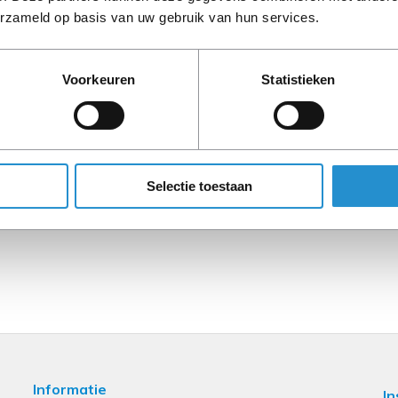
Omschrijving
erzameld op basis van uw gebruik van hun services.
Voorkeuren
Statistieken
LET OP: Op refurbished
90 dagen, tenzij ander
Selectie toestaan
Informatie
In