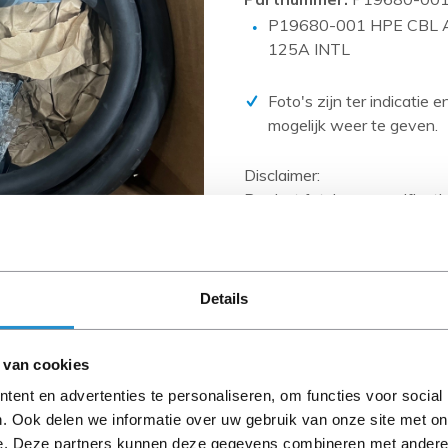
PCIe kaarten
P19680-001 HPE CBL Apo
Power Distribution Units (PDU)
125A INTL
Power Supply Units (PSU)
Foto's zijn ter indicatie 
Rack accessoires
mogelijk weer te geven.
Raid Controllers
Disclaimer:
Riser Cards
Product foto’s en specificat
Solid State Drives (SSD)
Databases en zijn vaak geb
Systeemborden
Wanneer het artikel een 'Ref
en heeft het een A-grade con
Tape drives
artikelen zijn kabels, softw
Details
Overig
anders aangegeven).
 van cookies
Let goed op de productbesch
ent en advertenties te personaliseren, om functies voor social
. Ook delen we informatie over uw gebruik van onze site met on
e. Deze partners kunnen deze gegevens combineren met andere i