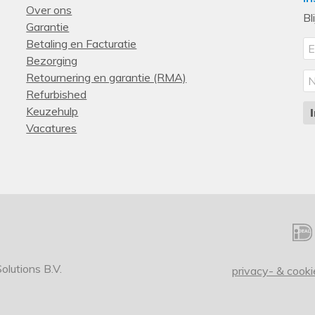
Over ons
Bl
Garantie
Betaling en Facturatie
Bezorging
Retournering en garantie (RMA)
Refurbished
Keuzehulp
Vacatures
lutions B.V.
privacy- & cooki