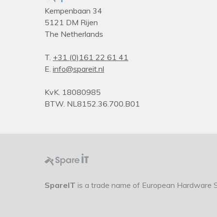
Kempenbaan 34
5121 DM Rijen
The Netherlands
T.
+31 (0)161 22 61 41
E.
info@spareit.nl
KvK. 18080985
BTW. NL8152.36.700.B01
SpareIT
is a trade name of European Hardware So