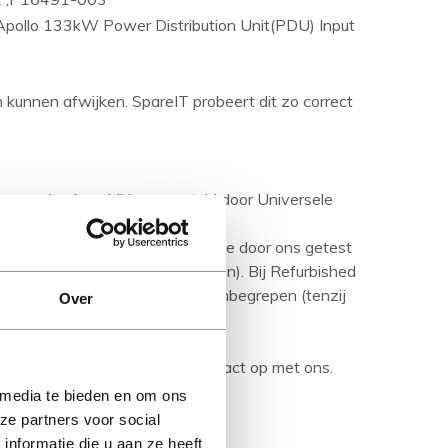
llo 133kW Power Distribution Unit(PDU) Input
en kunnen afwijken. SpareIT probeert dit zo correct
ies worden beschikbaar gesteld door Universele
aseerd op nieuwe producten.
urbished product' betreft is deze door ons getest
ditie (tenzij anders aangegeven). Bij Refurbished
are media en handleidingen niet inbegrepen (tenzij
Over
rijving en neem bij vragen contact op met ons.
 media te bieden en om ons
ze partners voor social
nformatie die u aan ze heeft