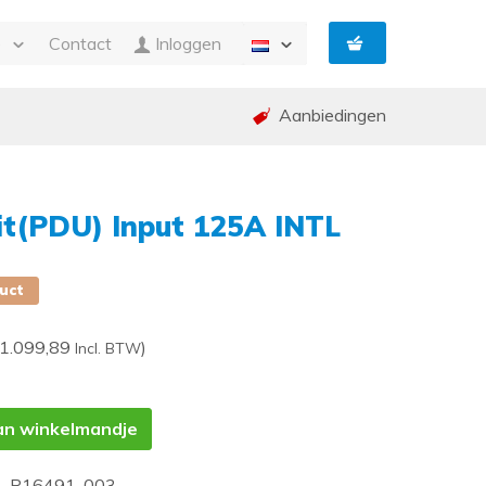
e
Contact
Inloggen
Aanbiedingen
n Facturatie
g
ing en garantie (RMA)
t(PDU) Input 125A INTL
ed
p
duct
 1.099,89
)
Incl. BTW
an winkelmandje
 ,P16491-003