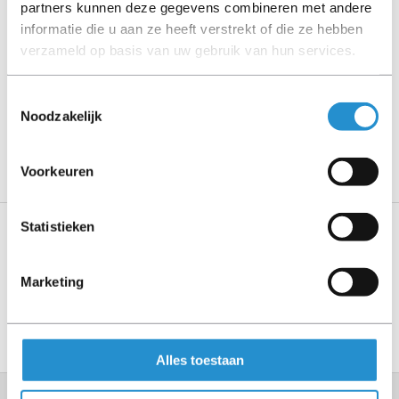
Let goed op de productbeschrijving en neem bij vragen
partners kunnen deze gegevens combineren met andere
contact op met ons.
informatie die u aan ze heeft verstrekt of die ze hebben
verzameld op basis van uw gebruik van hun services.
Toestemmingsselectie
Omschrijving
Noodzakelijk
Toon meer
Voorkeuren
Statistieken
Specificaties
Marketing
Toon meer
Alles toestaan