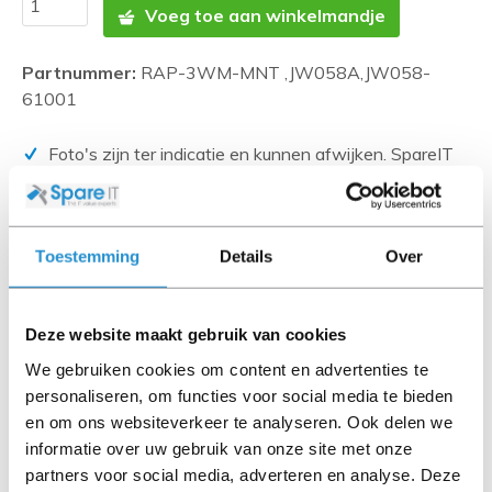
Voeg toe aan winkelmandje
Partnummer:
RAP-3WM-MNT ,JW058A,JW058-
61001
Foto's zijn ter indicatie en kunnen afwijken. SpareIT
probeert dit zo correct mogelijk weer te geven.
Disclaimer:
Toestemming
Details
Over
Product foto’s en specificaties worden beschikbaar
gesteld door Universele Databases en zijn vaak
gebaseerd op nieuwe producten.
Deze website maakt gebruik van cookies
Wanneer het artikel een 'Refurbished product' betreft is
deze door ons getest en heeft het een A-grade conditie
We gebruiken cookies om content en advertenties te
(tenzij anders aangegeven). Bij Refurbished artikelen zijn
personaliseren, om functies voor social media te bieden
kabels, software media en handleidingen niet inbegrepen
en om ons websiteverkeer te analyseren. Ook delen we
(tenzij anders aangegeven).
informatie over uw gebruik van onze site met onze
partners voor social media, adverteren en analyse. Deze