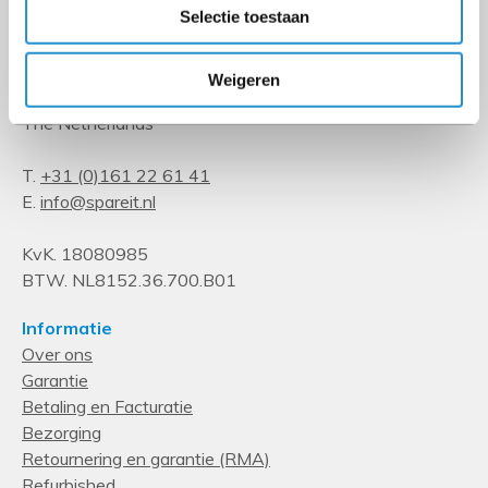
Selectie toestaan
Kempenbaan 34
Weigeren
5121 DM Rijen
The Netherlands
T.
+31 (0)161 22 61 41
E.
info@spareit.nl
KvK. 18080985
BTW. NL8152.36.700.B01
Informatie
Over ons
Garantie
Betaling en Facturatie
Bezorging
Retournering en garantie (RMA)
Refurbished