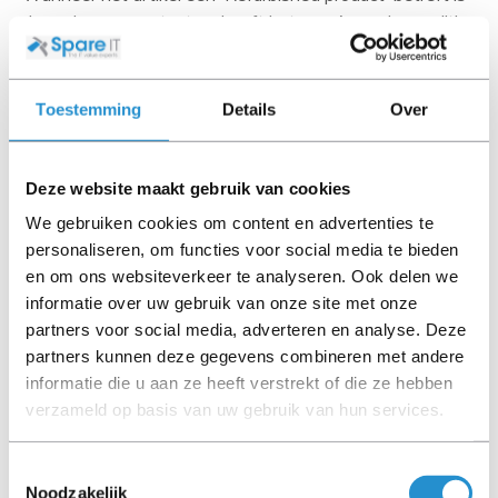
deze door ons getest en heeft het een A-grade conditie
(tenzij anders aangegeven). Bij Refurbished artikelen zijn
kabels, software media en handleidingen niet inbegrepen
(tenzij anders aangegeven).
Toestemming
Details
Over
Let goed op de productbeschrijving en neem bij vragen
contact op met ons.
Deze website maakt gebruik van cookies
We gebruiken cookies om content en advertenties te
personaliseren, om functies voor social media te bieden
en om ons websiteverkeer te analyseren. Ook delen we
Omschrijving
informatie over uw gebruik van onze site met onze
Toon meer
partners voor social media, adverteren en analyse. Deze
partners kunnen deze gegevens combineren met andere
LET OP: Op refurbished producten geldt een
informatie die u aan ze heeft verstrekt of die ze hebben
garantieperiode van 90 dagen, tenzij anders
verzameld op basis van uw gebruik van hun services.
aangegeven.
Toestemmingsselectie
Noodzakelijk