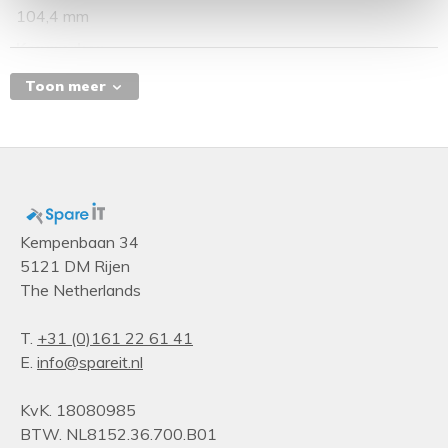
104,4 mm
Kenmerken
Soort
Toon meer
Controle paneel
Kempenbaan 34
5121 DM Rijen
The Netherlands
T.
+31 (0)161 22 61 41
E.
info@spareit.nl
KvK. 18080985
BTW. NL8152.36.700.B01