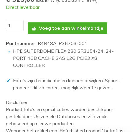
(
€ 632,83
)
Excl. BTW
Incl. BTW
Direct leverbaar
Voeg toe aan winkelmandje
Partnummer:
R4R48A ,P36703-001
HPE SUPERDOME FLEX 280 SR3154-24I 24-
PORT 4GB CACHE SAS 12G PCIE3 X8
CONTROLLER
Foto's zijn ter indicatie en kunnen afwijken. SpareIT
probeert dit zo correct mogelijk weer te geven.
Disclaimer:
Product foto’s en specificaties worden beschikbaar
gesteld door Universele Databases en zijn vaak
gebaseerd op nieuwe producten.
Wanneer het artikel een 'Refurbished product' betreft is