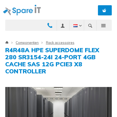
Componenten
Rack accessoires
R4R48A HPE SUPERDOME FLEX
280 SR3154-24I 24-PORT 4GB
CACHE SAS 12G PCIE3 X8
CONTROLLER