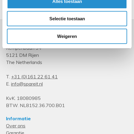
Toon meer
Alles toestaan
Selectie toestaan
Weigeren
Kempenbaan 34
5121 DM Rijen
The Netherlands
T.
+31 (0)161 22 61 41
E.
info@spareit.nl
KvK. 18080985
BTW. NL8152.36.700.B01
Informatie
Over ons
Garantie