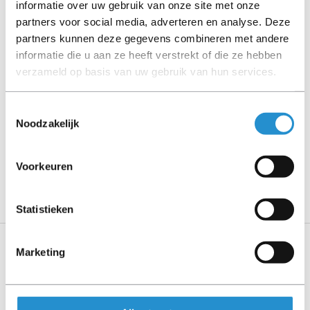
informatie over uw gebruik van onze site met onze
Let goed op de productbeschrijving en neem bij vragen
partners voor social media, adverteren en analyse. Deze
contact op met ons.
partners kunnen deze gegevens combineren met andere
informatie die u aan ze heeft verstrekt of die ze hebben
verzameld op basis van uw gebruik van hun services.
Omschrijving
Toestemmingsselectie
Toon meer
Noodzakelijk
LET OP: Op refurbished producten geldt een
garantieperiode van 90 dagen, tenzij anders
Voorkeuren
aangegeven.
Statistieken
Marketing
Specificaties