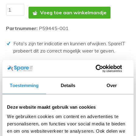
Voeg toe aan winkelmandje
Partnummer:
P59445-001
Foto's zijn ter indicatie en kunnen afwijken. SpareIT
probeert dit zo correct mogelijk weer te geven.
Disclaimer:
Product foto’s en specificaties worden beschikbaar
gesteld door Universele Databases en zijn vaak
Toestemming
Details
Over
gebaseerd op nieuwe producten.
Wanneer het artikel een 'Refurbished product' betreft is
deze door ons getest en heeft het een A-grade conditie
Deze website maakt gebruik van cookies
(tenzij anders aangegeven). Bij Refurbished artikelen zijn
We gebruiken cookies om content en advertenties te
kabels, software media en handleidingen niet inbegrepen
personaliseren, om functies voor social media te bieden
(tenzij anders aangegeven).
en om ons websiteverkeer te analyseren. Ook delen we