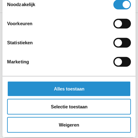
Noodzakelijk
Voorkeuren
Specificaties
Statistieken
Algemeen
Productfamilie
Marketing
SmartArray
Prestatie
Overdrachtssnelheid
Alles toestaan
6 Gbit/s
Soorten RAID
Selectie toestaan
0, 1, 1 ADM, 5, 6, 10 ADM, 10, 50, 60
Poorten & interfaces
Weigeren
Interne mini-SAS ports