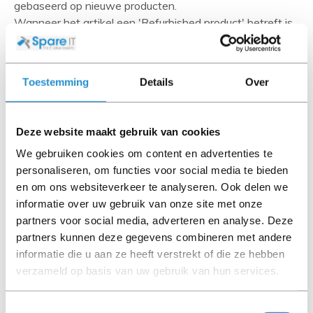
gebaseerd op nieuwe producten.
Wanneer het artikel een 'Refurbished product' betreft is
deze door ons getest en heeft het een A-grade conditie
(tenzij anders aangegeven). Bij Refurbished artikelen zijn
kabels, software media en handleidingen niet inbegrepen
Toestemming
Details
Over
(tenzij anders aangegeven).
Let goed op de productbeschrijving en neem bij vragen
Deze website maakt gebruik van cookies
contact op met ons.
We gebruiken cookies om content en advertenties te
personaliseren, om functies voor social media te bieden
en om ons websiteverkeer te analyseren. Ook delen we
informatie over uw gebruik van onze site met onze
Omschrijving
partners voor social media, adverteren en analyse. Deze
Toon meer
partners kunnen deze gegevens combineren met andere
informatie die u aan ze heeft verstrekt of die ze hebben
LET OP: Op refurbished producten geldt een
verzameld op basis van uw gebruik van hun services.
garantieperiode van 90 dagen, tenzij anders
aangegeven.
Toestemmingsselectie