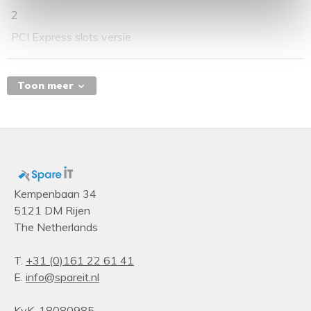
2
PCI Express slots versie
3.0
Hostinterface
Toon meer
PCI Express x8
Ondersteunde opslagstationinterfaces
SAS, SATA
Kempenbaan 34
5121 DM Rijen
The Netherlands
T.
+31 (0)161 22 61 41
E.
info@spareit.nl
KvK. 18080985