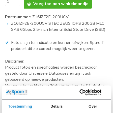
Voeg toe aan winkelmandje
Partnummer:
Z16IZF2E-200UCV
Z16IZF2E-200UCV STEC ZEUS IOPS 200GB MLC
SAS 6Gbps 2.5-inch Internal Solid State Drive (SSD)
Foto's zijn ter indicatie en kunnen afwijken. SpareIT
probeert dit zo correct mogelijk weer te geven.
Disclaimer:
Product foto’s en specificaties worden beschikbaar
gesteld door Universele Databases en zijn vaak
gebaseerd op nieuwe producten.
Wanneer het artikel een 'Refurbished product' betreft is
deze door ons getest en heeft het een A-grade conditie
(tenzij anders aangegeven). Bij Refurbished artikelen zijn
kabels, software media en handleidingen niet inbegrepen
Toestemming
Details
Over
(tenzij anders aangegeven).