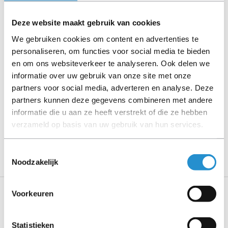
Let goed op de productbeschrijving en neem bij vragen
Deze website maakt gebruik van cookies
contact op met ons.
We gebruiken cookies om content en advertenties te
personaliseren, om functies voor social media te bieden
en om ons websiteverkeer te analyseren. Ook delen we
informatie over uw gebruik van onze site met onze
Omschrijving
partners voor social media, adverteren en analyse. Deze
Toon meer
partners kunnen deze gegevens combineren met andere
informatie die u aan ze heeft verstrekt of die ze hebben
LET OP: Op refurbished producten geldt een
verzameld op basis van uw gebruik van hun services.
garantieperiode van 90 dagen, tenzij anders
aangegeven.
Toestemmingsselectie
Noodzakelijk
Voorkeuren
Specificaties
Statistieken