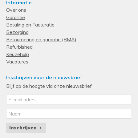
Informatie
and documentation.
6,25 GB
Over ons
Garantie
Prestatie
Betaling en Facturatie
Ondersteunde beveiligingsalgoritmen
Bezorging
256-bit AES
Retournering en garantie (RMA)
Refurbished
Tape drive type
Keuzehulp
LTO
Vacatures
Kleur van het product
Zwart
Inschrijven voor de nieuwsbrief
Blijf op de hoogte via onze nieuwsbrief
HDD Interface
SAS
Compressieratio
2.5:1
Intern
Inschrijven
Ja