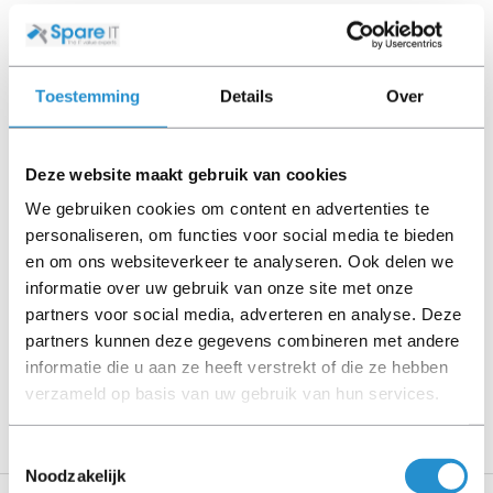
Let goed op de productbeschrijving en neem bij vragen
contact op met ons.
Toestemming
Details
Over
Omschrijving
Deze website maakt gebruik van cookies
HP StoreEver LTO Ultrium Tape Drives represent six-
We gebruiken cookies om content en advertenties te
generations of LTO technology capable of storing up to
personaliseren, om functies voor social media te bieden
6.25 TB per cartridge, with HP TapeAssure for
en om ons websiteverkeer te analyseren. Ook delen we
manageability, hardware data encryption, HP StoreOpen
informatie over uw gebruik van onze site met onze
with LTFS for ease of use at an unprecedented
partners voor social media, adverteren en analyse. Deze
performance.
partners kunnen deze gegevens combineren met andere
informatie die u aan ze heeft verstrekt of die ze hebben
With HP TapeAssure customers can be confident that
verzameld op basis van uw gebruik van hun services.
Toon meer
their data is safe by monitoring drive and media
utilization, operational performance and life/health
Toestemmingsselectie
information for drive and media.
Noodzakelijk