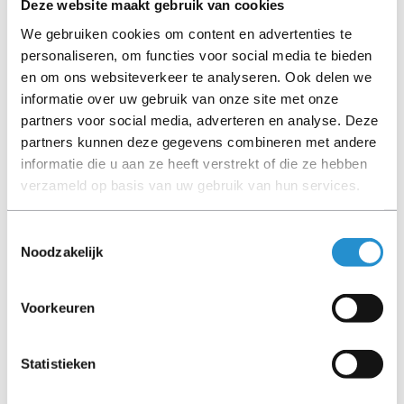
Deze website maakt gebruik van cookies
Let goed op de productbeschrijving en neem bij vragen
We gebruiken cookies om content en advertenties te
contact op met ons.
personaliseren, om functies voor social media te bieden
en om ons websiteverkeer te analyseren. Ook delen we
informatie over uw gebruik van onze site met onze
partners voor social media, adverteren en analyse. Deze
Omschrijving
partners kunnen deze gegevens combineren met andere
informatie die u aan ze heeft verstrekt of die ze hebben
Revolutionaire prestaties, betrouwbaarheid en capaciteit
verzameld op basis van uw gebruik van hun services.
die voldoen aan de eisen van high-end netwerkservers
in kleine en grote ondernemingen. Organisaties kunnen
investeren in Ultrium in het vertrouwen dat dit nu en in
Toestemmingsselectie
de toekomst in hun behoeften voorziet.De sterk
Noodzakelijk
presterende HP Surestore Ultrium 215 slaat 200 Gb op
één tape op met een snelheid van 54 Gb per uur. Dit
Voorkeuren
apparaat bevat superieure LTO technologie in een 5,25-
Toon meer
inch model en biedt aanzienlijke voordelen op het gebied
van prestaties en capaciteit ten opzichte van andere
Statistieken
LET OP: Op refurbished producten geldt een
apparaten in z'n klasse.Betrouwbaarheid Als het gaat
garantieperiode van 90 dagen, tenzij anders
om gegevensbescherming, gaat veiligheid boven alles.