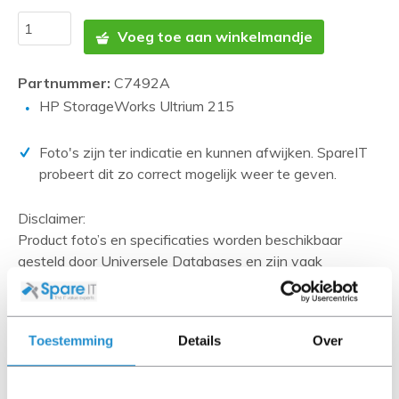
Voeg toe aan winkelmandje
Partnummer:
C7492A
HP StorageWorks Ultrium 215
Foto's zijn ter indicatie en kunnen afwijken. SpareIT
probeert dit zo correct mogelijk weer te geven.
Disclaimer:
Product foto’s en specificaties worden beschikbaar
gesteld door Universele Databases en zijn vaak
gebaseerd op nieuwe producten.
Wanneer het artikel een 'Refurbished product' betreft is
deze door ons getest en heeft het een A-grade conditie
Toestemming
Details
Over
(tenzij anders aangegeven). Bij Refurbished artikelen zijn
kabels, software media en handleidingen niet inbegrepen
(tenzij anders aangegeven).