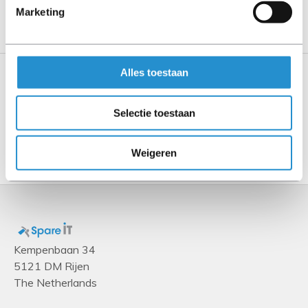
aangegeven.
Marketing
Tape heeft bewezen een betrouwbaar medium te zijn en
tapedrives waren nog nooit zo betrouwbaar als
tegenwoordig
Alles toestaan
Specificaties
Selectie toestaan
Toon meer
Weigeren
Kempenbaan 34
5121 DM Rijen
The Netherlands