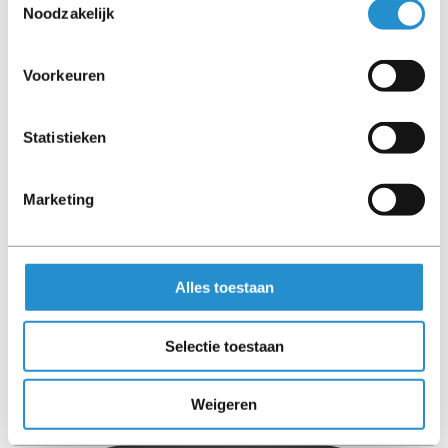
Noodzakelijk
Voorkeuren
HP Pro Mini 400 G9 Mini PC i5-14500T 16GB
512GB Windows 11 Professional
Statistieken
2-3 werkdagen
Marketing
€ 821,86
Excl. BTW
€ 994,45 Incl. BTW
Alles toestaan
Selectie toestaan
Weigeren