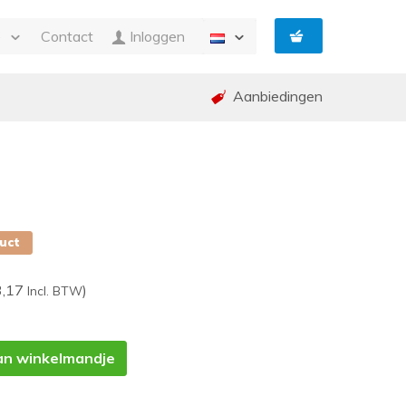
e
Contact
Inloggen
Aanbiedingen
n Facturatie
g
ing en garantie (RMA)
ed
p
duct
3,17
)
Incl. BTW
an winkelmandje