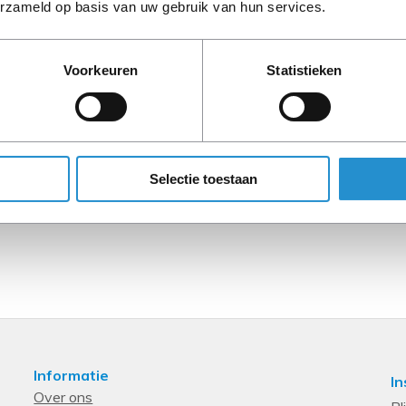
erzameld op basis van uw gebruik van hun services.
LET OP: Op refurbished
Voorkeuren
Statistieken
90 dagen, tenzij ander
Selectie toestaan
Informatie
In
Over ons