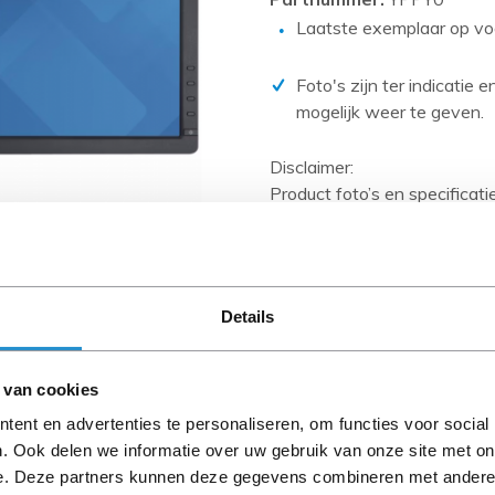
PCIe kaarten
Laatste exemplaar op vo
Power Distribution Units (PDU)
Power Supply Units (PSU)
Foto's zijn ter indicatie 
mogelijk weer te geven.
Rack accessoires
Raid Controllers
Disclaimer:
Product foto’s en specificat
Riser Cards
Databases en zijn vaak geb
Solid State Drives (SSD)
Wanneer het artikel een 'Ref
Systeemborden
en heeft het een A-grade con
artikelen zijn kabels, softw
Tape drives
Details
anders aangegeven).
Overig
Let goed op de productbesch
 van cookies
ent en advertenties te personaliseren, om functies voor social
. Ook delen we informatie over uw gebruik van onze site met on
e. Deze partners kunnen deze gegevens combineren met andere i
Omschrijving