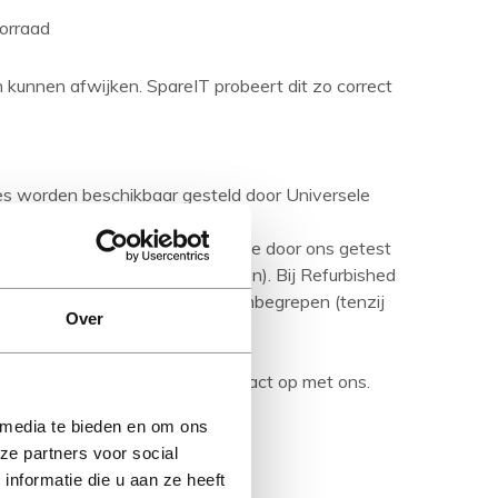
orraad
en kunnen afwijken. SpareIT probeert dit zo correct
ies worden beschikbaar gesteld door Universele
aseerd op nieuwe producten.
urbished product' betreft is deze door ons getest
ditie (tenzij anders aangegeven). Bij Refurbished
are media en handleidingen niet inbegrepen (tenzij
Over
rijving en neem bij vragen contact op met ons.
 media te bieden en om ons
ze partners voor social
nformatie die u aan ze heeft