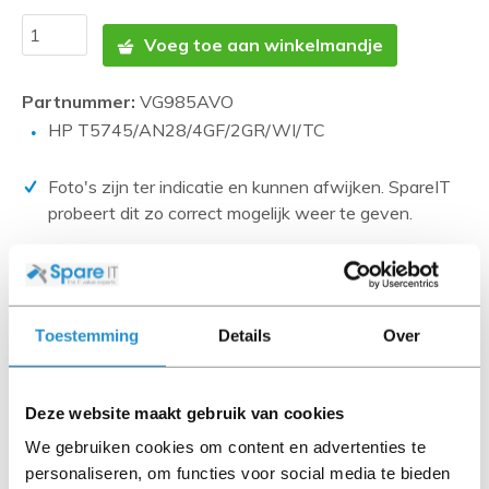
Voeg toe aan winkelmandje
Partnummer:
VG985AVO
HP T5745/AN28/4GF/2GR/WI/TC
Foto's zijn ter indicatie en kunnen afwijken. SpareIT
probeert dit zo correct mogelijk weer te geven.
Disclaimer:
Product foto’s en specificaties worden beschikbaar
gesteld door Universele Databases en zijn vaak
Toestemming
Details
Over
gebaseerd op nieuwe producten.
Wanneer het artikel een 'Refurbished product' betreft is
deze door ons getest en heeft het een A-grade conditie
Deze website maakt gebruik van cookies
(tenzij anders aangegeven). Bij Refurbished artikelen zijn
We gebruiken cookies om content en advertenties te
kabels, software media en handleidingen niet inbegrepen
personaliseren, om functies voor social media te bieden
(tenzij anders aangegeven).