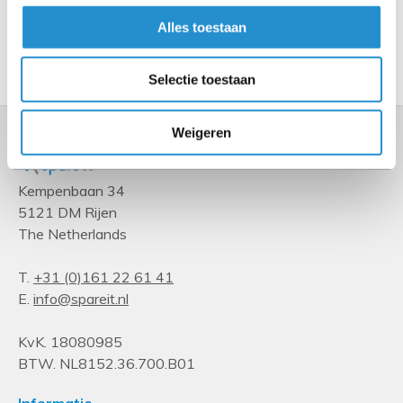
Alles toestaan
Toon meer
Selectie toestaan
Weigeren
Kempenbaan 34
5121 DM Rijen
The Netherlands
T.
+31 (0)161 22 61 41
E.
info@spareit.nl
KvK. 18080985
BTW. NL8152.36.700.B01
Informatie