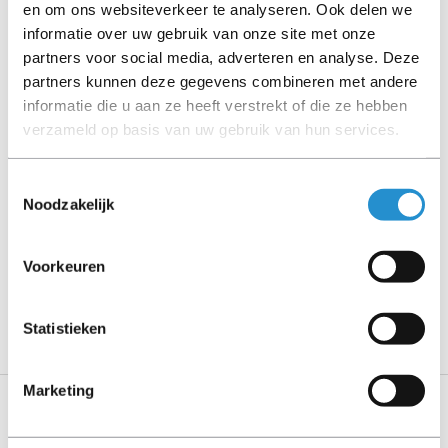
en om ons websiteverkeer te analyseren. Ook delen we
informatie over uw gebruik van onze site met onze
Let goed op de productbeschrijving en neem bij vragen
partners voor social media, adverteren en analyse. Deze
contact op met ons.
partners kunnen deze gegevens combineren met andere
informatie die u aan ze heeft verstrekt of die ze hebben
verzameld op basis van uw gebruik van hun services.
Omschrijving
Toestemmingsselectie
Noodzakelijk
Toon meer
LET OP: Op refurbished producten geldt een
Voorkeuren
garantieperiode van 90 dagen, tenzij anders
aangegeven.
Statistieken
Marketing
Specificaties