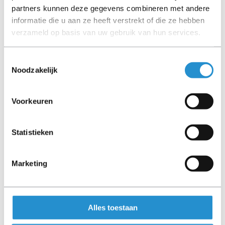
partners kunnen deze gegevens combineren met andere
informatie die u aan ze heeft verstrekt of die ze hebben
Direct leverbaar
verzameld op basis van uw gebruik van hun services.
€ 73,00
Excl. BTW
€ 88,33 Incl. BTW
Toestemmingsselectie
Noodzakelijk
Voorkeuren
Statistieken
Marketing
Alles toestaan