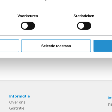
LET OP: Op refurbished
Voorkeuren
Statistieken
90 dagen, tenzij ander
Selectie toestaan
Informatie
In
Over ons
Bl
Garantie