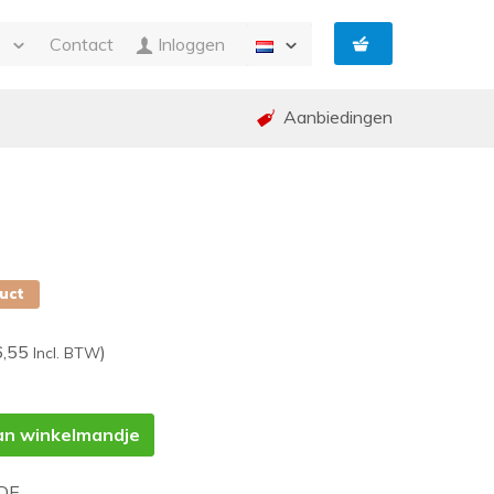
e
Contact
Inloggen
Aanbiedingen
n Facturatie
g
ing en garantie (RMA)
ed
p
duct
6,55
)
Incl. BTW
an winkelmandje
DE