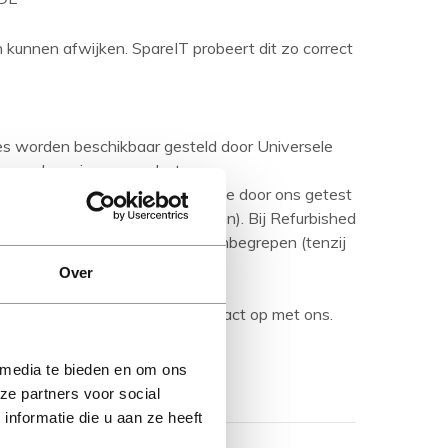
en kunnen afwijken. SpareIT probeert dit zo correct
ies worden beschikbaar gesteld door Universele
aseerd op nieuwe producten.
urbished product' betreft is deze door ons getest
ditie (tenzij anders aangegeven). Bij Refurbished
are media en handleidingen niet inbegrepen (tenzij
Over
rijving en neem bij vragen contact op met ons.
 media te bieden en om ons
ze partners voor social
nformatie die u aan ze heeft
Toon meer