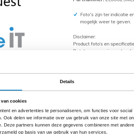
PCIe kaarten
Power Distribution Units (PDU)
Foto's zijn ter indicatie 
mogelijk weer te geven.
Power Supply Units (PSU)
Rack accessoires
Disclaimer:
Raid Controllers
Product foto’s en specificat
Databases en zijn vaak geb
Riser Cards
Wanneer het artikel een 'Ref
Solid State Drives (SSD)
en heeft het een A-grade con
artikelen zijn kabels, softw
Systeemborden
anders aangegeven).
Details
Tape drives
Let goed op de productbesch
Overig
 van cookies
ent en advertenties te personaliseren, om functies voor social
. Ook delen we informatie over uw gebruik van onze site met on
Omschrijving
e. Deze partners kunnen deze gegevens combineren met andere i
erzameld op basis van uw gebruik van hun services.