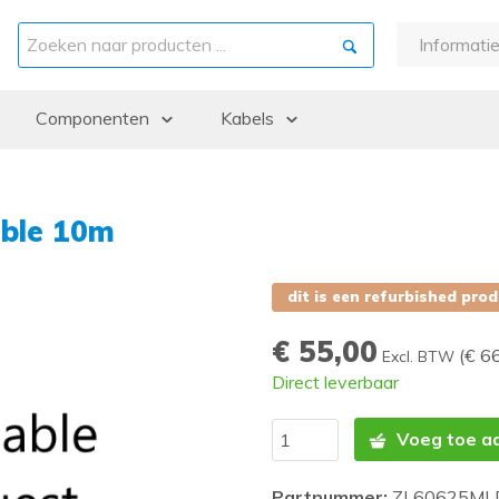
Informati
Over ons
Componenten
Kabels
Garantie
Betaling e
ints
Backplanes & Midplanes
DAC / Glasvezel kabels
Bezorgin
Batterijen
Externe kabels
Retourner
able 10m
Controllers
Interne kabels
Refurbish
CPU kits
Keuzehul
dit is een refurbished pro
Drive cages
€ 55,00
(
€ 6
Fans en Heatsinks
Excl. BTW
Direct leverbaar
Grafische kaarten
Hard Disk Drives (HDD)
Voeg toe a
Memory
Partnummer:
ZL60625ML