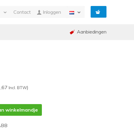
e
Contact
Inloggen
Aanbiedingen
n Facturatie
g
ing en garantie (RMA)
ed
p
2,67
)
Incl. BTW
an winkelmandje
ABB