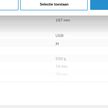
aan conference calls en daa
Selectie toestaan
78 mm
73 mm
187 mm
USB
Ja
530 g
74 mm
78 mm
188 mm
12 uur
Batterij/Accu