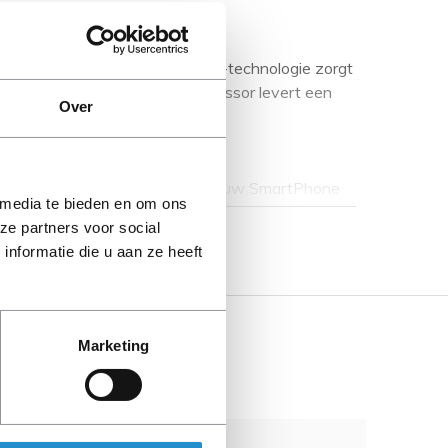
n hoger volume helder, Smart Amp-technologie zorgt
inbegrepen Digital Signal processor levert een
Over
rij die tot 12 uur meegaat. Laad uw SmartPhone
 media te bieden en om ons
de inbegrepen batterij en een micro-USB-
ze partners voor social
Toon meer
nformatie die u aan ze heeft
k dankzij de draadloze Bluetooth®-connectiviteit.
 draadloze luidsprekers voor een groter bereik
Marketing
aring.
onfunctie om gesprekken te voeren, deel te nemen