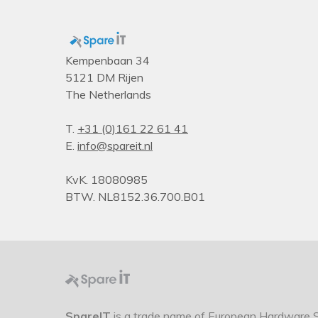
Prestatie
Plug and play
Aanbevolen gebruik
Kempenbaan 34
5121 DM Rijen
Design
The Netherlands
Land van herkomst
Kleur van het product
T.
+31 (0)161 22 61 41
E.
info@spareit.nl
Poorten & interfaces
Bereik van Bluetooth
KvK. 18080985
Bluetooth
BTW. NL8152.36.700.B01
Connectiviteitstechnologie
Audio
Gemiddeld vermogen
Luidsprekers
Aantal luidsprekers
SpareIT
is a trade name of European Hardware So