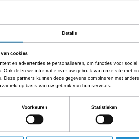
Omschrijving
Uitstekend geluid
Het geluid blijft ook bij ee
voor diepere bastonen en de 
Details
ruisvrije weergave.
Continu luisteren
 van cookies
Geniet langer met een batte
ent en advertenties te personaliseren, om functies voor social
of mobiele apparaat op met 
. Ook delen we informatie over uw gebruik van onze site met on
aansluiting.
e. Deze partners kunnen deze gegevens combineren met andere i
erzameld op basis van uw gebruik van hun services.
Draagbaar
Luister overal naar uw muzie
Koppel tot twee HP Roar Plus
Voorkeuren
Statistieken
en een nog betere muziekerv
Gemakkelijk
Gebruik de handsfree telefo
12,8 kg