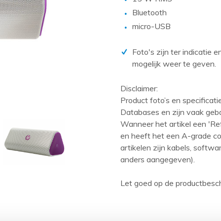
PCIe kaarten
Bluetooth
Power Distribution Units (PDU)
micro-USB
Power Supply Units (PSU)
Foto's zijn ter indicatie 
Rack accessoires
mogelijk weer te geven.
Raid Controllers
Riser Cards
Disclaimer:
Product foto’s en specificat
Solid State Drives (SSD)
Databases en zijn vaak geb
Systeemborden
Wanneer het artikel een 'Ref
en heeft het een A-grade con
Tape drives
artikelen zijn kabels, softw
Overig
anders aangegeven).
Let goed op de productbesch