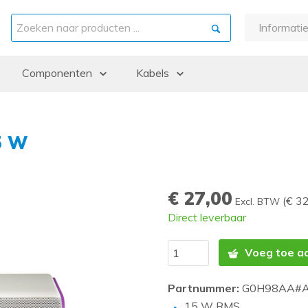
Informati
Over ons
Componenten
Kabels
Garantie
Betaling e
ints
Backplanes & Midplanes
DAC / Glasvezel kabels
Bezorgin
Batterijen
Externe kabels
Retourner
5 W
Controllers
Interne kabels
Refurbish
CPU kits
Keuzehul
€ 27,00
Drive cages
(
€ 3
Excl. BTW
Direct leverbaar
Fans en Heatsinks
Grafische kaarten
Voeg toe a
Hard Disk Drives (HDD)
Partnummer:
G0H98AA#
Memory
15 W RMS