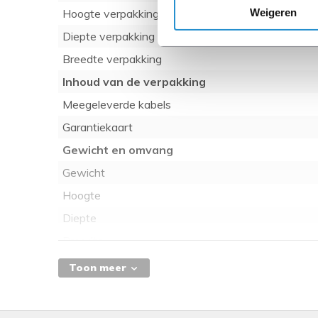
Weigeren
Hoogte verpakking
Diepte verpakking
Breedte verpakking
Inhoud van de verpakking
Meegeleverde kabels
Garantiekaart
Gewicht en omvang
Gewicht
Hoogte
Diepte
Breedte
Energie
Toon meer
Levensduur accu/batterij
Type stroombron