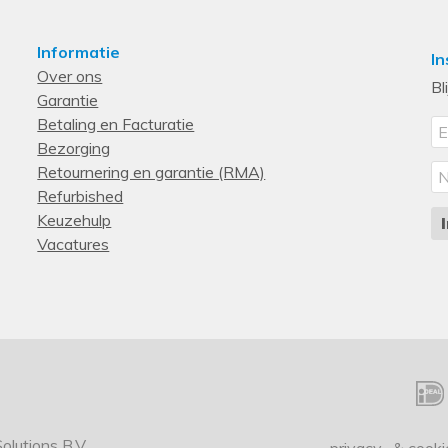
Ja
Informatie
In
Over ons
Universeel
Bl
Garantie
Betaling en Facturatie
China
Bezorging
Retournering en garantie (RMA)
Paars, Wit
Refurbished
Keuzehulp
10 m
Vacatures
Ja
Draadloos
15 W
1
lutions B.V.