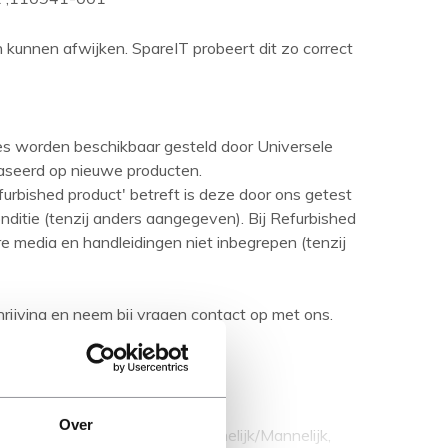
en kunnen afwijken. SpareIT probeert dit zo correct
ies worden beschikbaar gesteld door Universele
aseerd op nieuwe producten.
urbished product' betreft is deze door ons getest
ditie (tenzij anders aangegeven). Bij Refurbished
are media en handleidingen niet inbegrepen (tenzij
rijving en neem bij vragen contact op met ons.
Over
8 m, Geslacht connector: Mannelijk/Mannelijk,