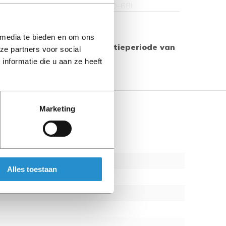
 VHDCI / 1 x 68 pin HD D-Sub (HD-68)
Toon meer
 media te bieden en om ons
 producten geldt een garantieperiode van
ze partners voor social
s aangegeven.
nformatie die u aan ze heeft
Marketing
n HD D-Sub (HD-68)
Alles toestaan