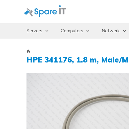
Servers
Computers
Netwerk
Servers
Desktops/Workstations
Access Po
Storage Enclosures
Thin Clients
Gbics
HPE 341176, 1.8 m, Male/
Uninterruptible Power Supply (UPS)
Monitoren
Switches
Rack Cabinets
Dockingstations
Besturingssystemen