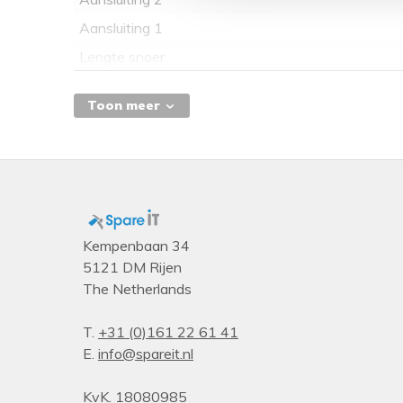
Aansluiting 1
Lengte snoer
Toon meer
Kempenbaan 34
5121 DM Rijen
The Netherlands
T.
+31 (0)161 22 61 41
E.
info@spareit.nl
KvK. 18080985