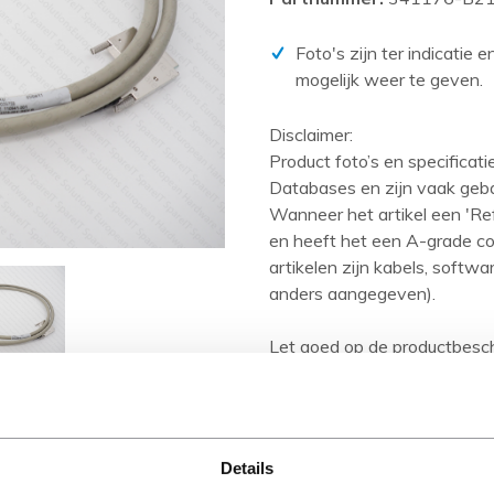
PCIe kaarten
Power Distribution Units (PDU)
Foto's zijn ter indicatie 
mogelijk weer te geven.
Power Supply Units (PSU)
Rack accessoires
Disclaimer:
Raid Controllers
Product foto’s en specificat
Databases en zijn vaak geb
Riser Cards
Wanneer het artikel een 'Ref
Solid State Drives (SSD)
en heeft het een A-grade con
artikelen zijn kabels, softw
Systeemborden
anders aangegeven).
Tape drives
Let goed op de productbesch
Overig
Omschrijving
Details
HPE 341176. Snoerlengte: 1,