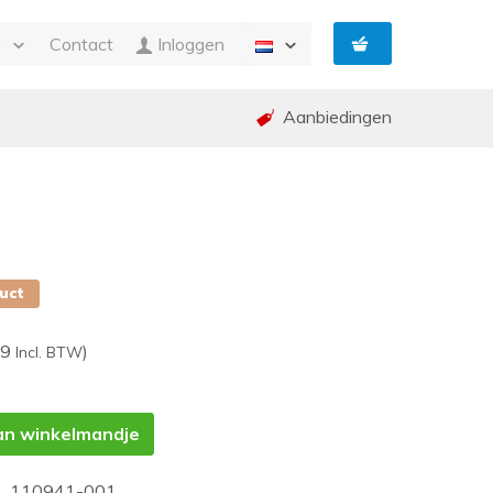
e
Contact
Inloggen
Aanbiedingen
n Facturatie
g
ing en garantie (RMA)
ed
p
duct
89
)
Incl. BTW
an winkelmandje
 ,110941-001