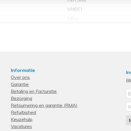
VHDCI
1,8 m
Informatie
In
Over ons
Bl
Garantie
Betaling en Facturatie
Bezorging
Retournering en garantie (RMA)
Refurbished
Keuzehulp
Vacatures