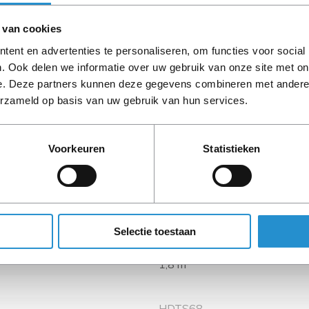
Aansluiting(en): 1 x 68 pin
 van cookies
ent en advertenties te personaliseren, om functies voor social
LET OP: Op refurbished
. Ook delen we informatie over uw gebruik van onze site met on
90 dagen, tenzij ander
e. Deze partners kunnen deze gegevens combineren met andere i
erzameld op basis van uw gebruik van hun services.
Voorkeuren
Statistieken
1 x 68 pin VHDCI / 1 x 68 pi
Selectie toestaan
Mannelijk/Mannelijk
1,8 m
HDTS68