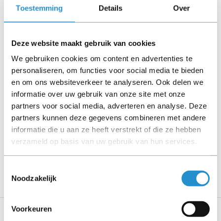
kabels, software media en handleidingen niet inbegrepen
Toestemming
Details
Over
(tenzij anders aangegeven).
Let goed op de productbeschrijving en neem bij vragen
Deze website maakt gebruik van cookies
contact op met ons.
We gebruiken cookies om content en advertenties te
personaliseren, om functies voor social media te bieden
en om ons websiteverkeer te analyseren. Ook delen we
informatie over uw gebruik van onze site met onze
Omschrijving
partners voor social media, adverteren en analyse. Deze
partners kunnen deze gegevens combineren met andere
Toon meer
informatie die u aan ze heeft verstrekt of die ze hebben
verzameld op basis van uw gebruik van hun services.
LET OP: Op refurbished producten geldt een
garantieperiode van 90 dagen, tenzij anders
aangegeven.
Toestemmingsselectie
Noodzakelijk
Voorkeuren