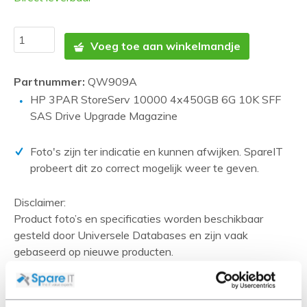
Voeg toe aan winkelmandje
Partnummer:
QW909A
HP 3PAR StoreServ 10000 4x450GB 6G 10K SFF
SAS Drive Upgrade Magazine
Foto's zijn ter indicatie en kunnen afwijken. SpareIT
probeert dit zo correct mogelijk weer te geven.
Disclaimer:
Product foto’s en specificaties worden beschikbaar
gesteld door Universele Databases en zijn vaak
gebaseerd op nieuwe producten.
Wanneer het artikel een 'Refurbished product' betreft is
deze door ons getest en heeft het een A-grade conditie
(tenzij anders aangegeven). Bij Refurbished artikelen zijn