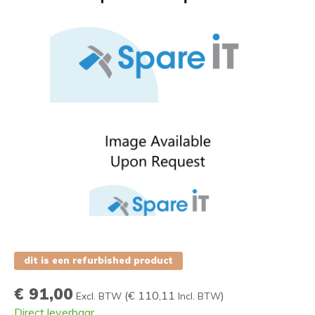
dit is een refurbished product
€ 91,00
(
€ 110,11
)
Excl. BTW
Incl. BTW
Direct leverbaar