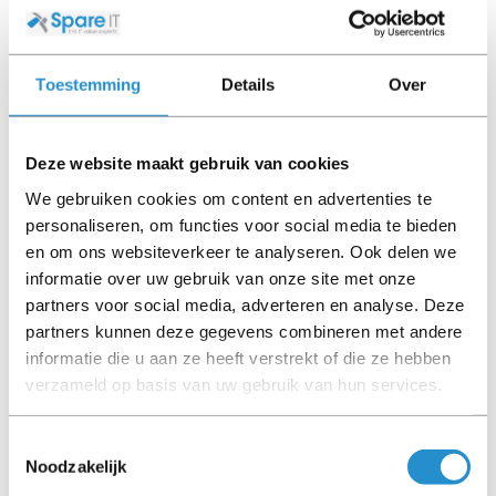
deze door ons getest en heeft het een A-grade conditie
(tenzij anders aangegeven). Bij Refurbished artikelen zijn
kabels, software media en handleidingen niet inbegrepen
(tenzij anders aangegeven).
Toestemming
Details
Over
Let goed op de productbeschrijving en neem bij vragen
contact op met ons.
Deze website maakt gebruik van cookies
We gebruiken cookies om content en advertenties te
personaliseren, om functies voor social media te bieden
en om ons websiteverkeer te analyseren. Ook delen we
Omschrijving
informatie over uw gebruik van onze site met onze
partners voor social media, adverteren en analyse. Deze
partners kunnen deze gegevens combineren met andere
Toon meer
informatie die u aan ze heeft verstrekt of die ze hebben
LET OP: Op refurbished producten geldt een
verzameld op basis van uw gebruik van hun services.
garantieperiode van 90 dagen, tenzij anders
aangegeven.
Toestemmingsselectie
Noodzakelijk