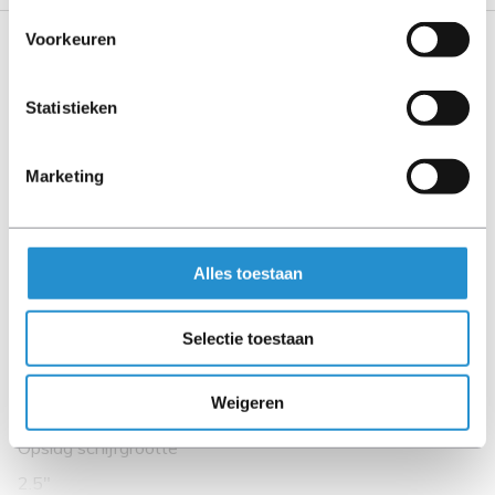
Voorkeuren
Specificaties
Statistieken
Overige specificaties
Type behuizing
Marketing
DL380 G9
Kenmerken
Compatibele producten
Alles toestaan
HP DL380 Gen9 8SFF
Selectie toestaan
Soort
Carrierpaneel
Weigeren
Opslagmedia
Opslag schijfgrootte
2.5"