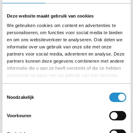
kabels, software media en handleidingen niet inbegrepen
(tenzij anders aangegeven).
Deze website maakt gebruik van cookies
Let goed op de productbeschrijving en neem bij vragen
We gebruiken cookies om content en advertenties te
contact op met ons.
personaliseren, om functies voor social media te bieden
en om ons websiteverkeer te analyseren. Ook delen we
informatie over uw gebruik van onze site met onze
partners voor social media, adverteren en analyse. Deze
Omschrijving
partners kunnen deze gegevens combineren met andere
informatie die u aan ze heeft verstrekt of die ze hebben
Toon meer
verzameld op basis van uw gebruik van hun services.
LET OP: Op refurbished producten geldt een
Toestemmingsselectie
garantieperiode van 90 dagen, tenzij anders
Noodzakelijk
aangegeven.
Voorkeuren