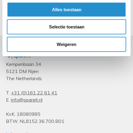
Alles toestaan
Toon meer
Selectie toestaan
Weigeren
Kempenbaan 34
5121 DM Rijen
The Netherlands
T.
+31 (0)161 22 61 41
E.
info@spareit.nl
KvK. 18080985
BTW. NL8152.36.700.B01