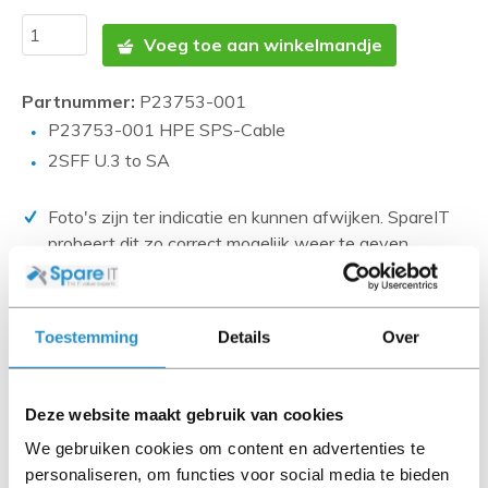
Voeg toe aan winkelmandje
Partnummer:
P23753-001
P23753-001 HPE SPS-Cable
2SFF U.3 to SA
Foto's zijn ter indicatie en kunnen afwijken. SpareIT
probeert dit zo correct mogelijk weer te geven.
Disclaimer:
Product foto’s en specificaties worden beschikbaar
Toestemming
Details
Over
gesteld door Universele Databases en zijn vaak
gebaseerd op nieuwe producten.
Wanneer het artikel een 'Refurbished product' betreft is
Deze website maakt gebruik van cookies
deze door ons getest en heeft het een A-grade conditie
We gebruiken cookies om content en advertenties te
(tenzij anders aangegeven). Bij Refurbished artikelen zijn
personaliseren, om functies voor social media te bieden
kabels, software media en handleidingen niet inbegrepen