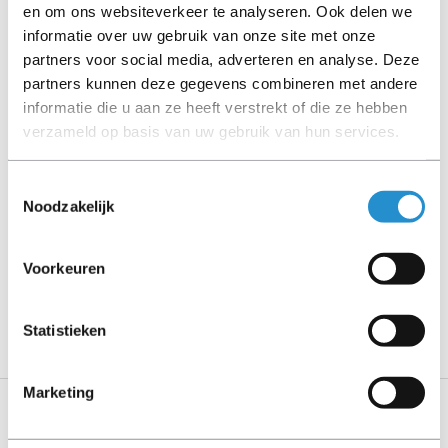
en om ons websiteverkeer te analyseren. Ook delen we
(tenzij anders aangegeven).
informatie over uw gebruik van onze site met onze
partners voor social media, adverteren en analyse. Deze
Let goed op de productbeschrijving en neem bij vragen
partners kunnen deze gegevens combineren met andere
contact op met ons.
informatie die u aan ze heeft verstrekt of die ze hebben
verzameld op basis van uw gebruik van hun services.
Omschrijving
Toestemmingsselectie
Noodzakelijk
Toon meer
LET OP: Op refurbished producten geldt een
Voorkeuren
garantieperiode van 90 dagen, tenzij anders
aangegeven.
Statistieken
Marketing
Specificaties