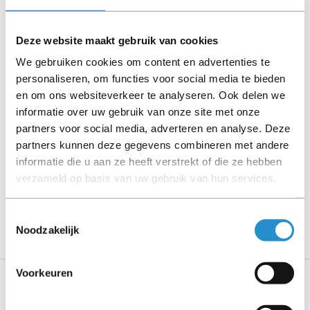
(tenzij anders aangegeven).
Deze website maakt gebruik van cookies
Let goed op de productbeschrijving en neem bij vragen
contact op met ons.
We gebruiken cookies om content en advertenties te
personaliseren, om functies voor social media te bieden
en om ons websiteverkeer te analyseren. Ook delen we
informatie over uw gebruik van onze site met onze
Omschrijving
partners voor social media, adverteren en analyse. Deze
partners kunnen deze gegevens combineren met andere
Toon meer
informatie die u aan ze heeft verstrekt of die ze hebben
verzameld op basis van uw gebruik van hun services.
LET OP: Op refurbished producten geldt een
garantieperiode van 90 dagen, tenzij anders
aangegeven.
Toestemmingsselectie
Noodzakelijk
Voorkeuren
Specificaties