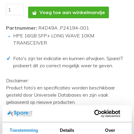
Voeg toe aan winkelmandje
Partnummer:
R4D49A ,P24194-001
HPE 16GB SFP+ LONG WAVE 10KM
TRANSCEIVER
Foto's zijn ter indicatie en kunnen afwijken. SpareIT
probeert dit zo correct mogelijk weer te geven.
Disclaimer:
Product foto’s en specificaties worden beschikbaar
gesteld door Universele Databases en zijn vaak
gebaseerd op nieuwe producten.
Wanneer het artikel een 'Refurbished product' betreft is
deze door ons getest en heeft het een A-grade conditie
(tenzij anders aangegeven). Bij Refurbished artikelen zijn
Toestemming
Details
Over
kabels, software media en handleidingen niet inbegrepen