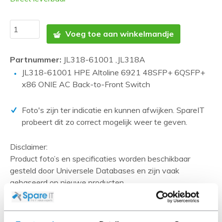
Voeg toe aan winkelmandje
Partnummer:
JL318-61001 ,JL318A
JL318-61001 HPE Altoline 6921 48SFP+ 6QSFP+
x86 ONIE AC Back-to-Front Switch
Foto's zijn ter indicatie en kunnen afwijken. SpareIT
probeert dit zo correct mogelijk weer te geven.
Disclaimer:
Product foto’s en specificaties worden beschikbaar
gesteld door Universele Databases en zijn vaak
gebaseerd op nieuwe producten.
Wanneer het artikel een 'Refurbished product' betreft is
deze door ons getest en heeft het een A-grade conditie
(tenzij anders aangegeven). Bij Refurbished artikelen zijn