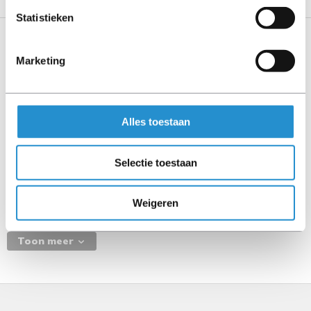
Statistieken
Specificaties
Marketing
Power over Ethernet (PoE)
Power over Ethernet (PoE)
Alles toestaan
Nee
Beheerfuncties
Selectie toestaan
Switch type
Managed
Weigeren
Toon meer