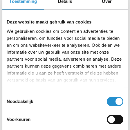
Toestemming
Details
Over
kabels, software media en handleidingen niet inbegrepen
(tenzij anders aangegeven).
Deze website maakt gebruik van cookies
Let goed op de productbeschrijving en neem bij vragen
We gebruiken cookies om content en advertenties te
contact op met ons.
personaliseren, om functies voor social media te bieden
en om ons websiteverkeer te analyseren. Ook delen we
informatie over uw gebruik van onze site met onze
partners voor social media, adverteren en analyse. Deze
Omschrijving
partners kunnen deze gegevens combineren met andere
48 x Gigabit / 10Gbit LAN SFP+ ¦ 6 x 40Gbit LAN
informatie die u aan ze heeft verstrekt of die ze hebben
QSFP+ ¦ 1 x serial (console) RJ-45 ¦ 1 x management
verzameld op basis van uw gebruik van hun services.
RJ-45 ¦ 1 x USB 2.0
Toon meer
Toestemmingsselectie
Noodzakelijk
LET OP: Op refurbished producten geldt een
garantieperiode van 90 dagen, tenzij anders
aangegeven.
Voorkeuren