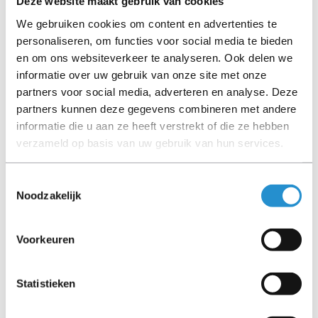
Deze website maakt gebruik van cookies
gesteld door Universele Databases en zijn vaak
We gebruiken cookies om content en advertenties te
gebaseerd op nieuwe producten.
personaliseren, om functies voor social media te bieden
Wanneer het artikel een 'Refurbished product' betreft is
en om ons websiteverkeer te analyseren. Ook delen we
deze door ons getest en heeft het een A-grade conditie
informatie over uw gebruik van onze site met onze
(tenzij anders aangegeven). Bij Refurbished artikelen zijn
partners voor social media, adverteren en analyse. Deze
kabels, software media en handleidingen niet inbegrepen
partners kunnen deze gegevens combineren met andere
(tenzij anders aangegeven).
informatie die u aan ze heeft verstrekt of die ze hebben
verzameld op basis van uw gebruik van hun services.
Let goed op de productbeschrijving en neem bij vragen
contact op met ons.
Toestemmingsselectie
Noodzakelijk
Omschrijving
Voorkeuren
Toon meer
Statistieken
LET OP: Op refurbished producten geldt een
garantieperiode van 90 dagen, tenzij anders