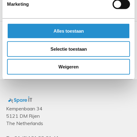
aangegeven.
Marketing
Alles toestaan
Specificaties
Selectie toestaan
Toon meer
Weigeren
Kempenbaan 34
5121 DM Rijen
The Netherlands