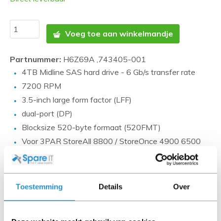
Voeg toe aan winkelmandje
Partnummer:
H6Z69A ,743405-001
4TB Midline SAS hard drive - 6 Gb/s transfer rate
7200 RPM
3.5-inch large form factor (LFF)
dual-port (DP)
Blocksize 520-byte formaat (520FMT)
Voor 3PAR StoreAll 8800 / StoreOnce 4900 6500
Foto's zijn ter indicatie en kunnen afwijken. SpareIT
probeert dit zo correct mogelijk weer te geven.
Toestemming
Details
Over
Disclaimer:
Product foto’s en specificaties worden beschikbaar