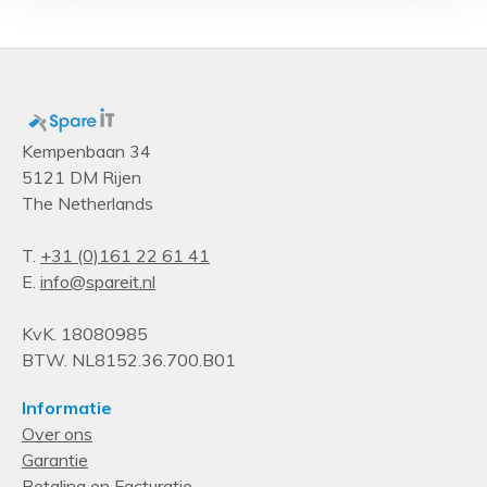
Diepte
627 mm
Breedte
483 mm
Minimale systeemeisen
Kempenbaan 34
5121 DM Rijen
Ondersteunt Linux
The Netherlands
Ubuntu 12.04
Ondersteunde server operating systems
T.
+31 (0)161 22 61 41
E.
info@spareit.nl
Windows Server 2012, Windows Server 2012 R2
Prestatie
KvK. 18080985
Ondersteunde netwerkprotocollen
BTW. NL8152.36.700.B01
iSCSI
Informatie
Apparaatklasse
Over ons
Garantie
Kleine & middelgrote bedrijven
Betaling en Facturatie