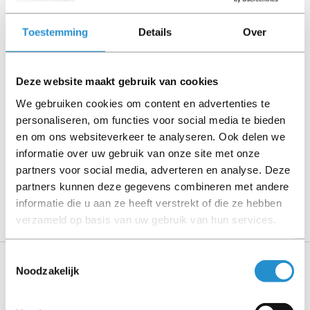
Let goed op de productbeschrijving en neem bij vragen
Toestemming
Details
Over
contact op met ons.
Deze website maakt gebruik van cookies
We gebruiken cookies om content en advertenties te
Omschrijving
personaliseren, om functies voor social media te bieden
Toon meer
en om ons websiteverkeer te analyseren. Ook delen we
informatie over uw gebruik van onze site met onze
LET OP: Op refurbished producten geldt een
partners voor social media, adverteren en analyse. Deze
garantieperiode van 90 dagen, tenzij anders
partners kunnen deze gegevens combineren met andere
aangegeven.
informatie die u aan ze heeft verstrekt of die ze hebben
verzameld op basis van uw gebruik van hun services.
Toestemmingsselectie
Noodzakelijk
Specificaties