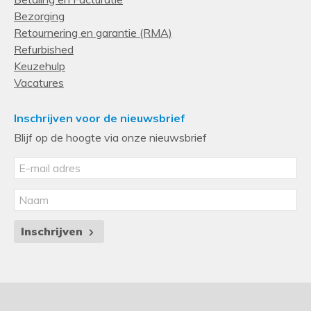
Design
Bezorging
Type behuizing
Retournering en garantie (RMA)
Refurbished
Rack (2U)
Keuzehulp
Poorten & interfaces
Vacatures
Host-poorten
8
Inschrijven voor de nieuwsbrief
Blijf op de hoogte via onze nieuwsbrief
Opslagmedia
Soorten RAID
5, 6, 10
Opslag schijfgrootte
2.5"
Inschrijven
Opslag schijf-interface
Serial Attached SCSI (SAS)
Maximaal ondersteunde opslagcapaciteit